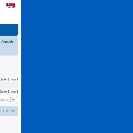
Anmelden
 Seite
1
von
1
 Seite
1
von
1
e zu
UTC+01:00