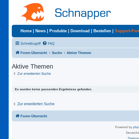
Home
|
News
|
Produkte
|
Download
|
Bestellen
|
Support-Fo
Schnellzugriff
FAQ
Foren-Übersicht
Suche
Aktive Themen
Aktive Themen
Zur erweiterten Suche
Es wurden keine passenden Ergebnisse gefunden.
Zur erweiterten Suche
Foren-Übersicht
Powered by
ph
Deutsche
Datens