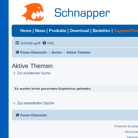
Home
|
News
|
Produkte
|
Download
|
Bestellen
|
Support-Fo
Schnellzugriff
FAQ
Foren-Übersicht
Suche
Aktive Themen
Aktive Themen
Zur erweiterten Suche
Es wurden keine passenden Ergebnisse gefunden.
Zur erweiterten Suche
Foren-Übersicht
Powered by
ph
Deutsche
Datens