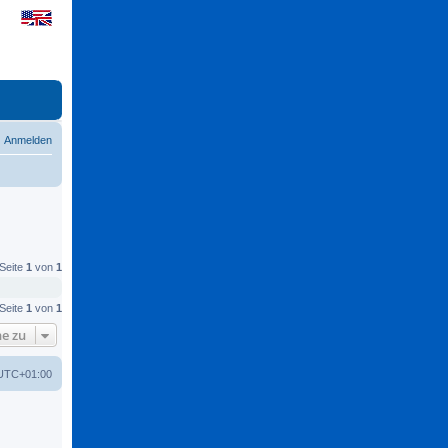
Anmelden
 Seite
1
von
1
 Seite
1
von
1
e zu
UTC+01:00