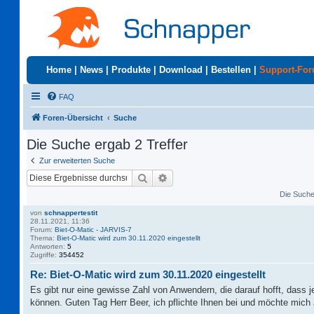
Home
|
News
|
Produkte
|
Download
|
Bestellen
|
Support-Fo
FAQ
Foren-Übersicht
Suche
Die Suche ergab 2 Treffer
Zur erweiterten Suche
Suche
Erweiterte Suche
Die Suche 
von
schnappertestit
28.11.2021, 11:36
Forum:
Biet-O-Matic - JARVIS-7
Thema:
Biet-O-Matic wird zum 30.11.2020 eingestellt
Antworten:
5
Zugriffe:
354452
Re: Biet-O-Matic wird zum 30.11.2020 eingestellt
Es gibt nur eine gewisse Zahl von Anwendern, die darauf hofft, dass 
können. Guten Tag Herr Beer, ich pflichte Ihnen bei und möchte mich 