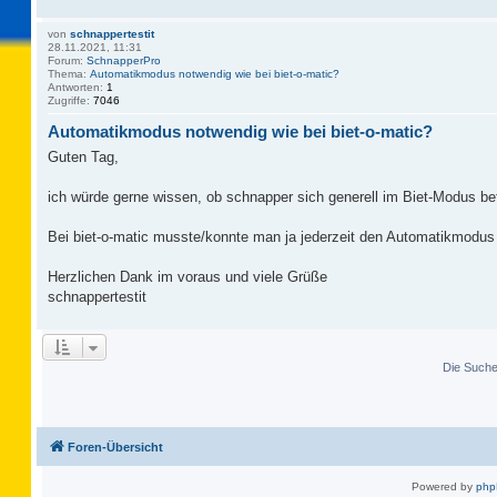
von
schnappertestit
28.11.2021, 11:31
Forum:
SchnapperPro
Thema:
Automatikmodus notwendig wie bei biet-o-matic?
Antworten:
1
Zugriffe:
7046
Automatikmodus notwendig wie bei biet-o-matic?
Guten Tag,
ich würde gerne wissen, ob schnapper sich generell im Biet-Modus befi
Bei biet-o-matic musste/konnte man ja jederzeit den Automatikmodus 
Herzlichen Dank im voraus und viele Grüße
schnappertestit
Die Suche 
Foren-Übersicht
Powered by
ph