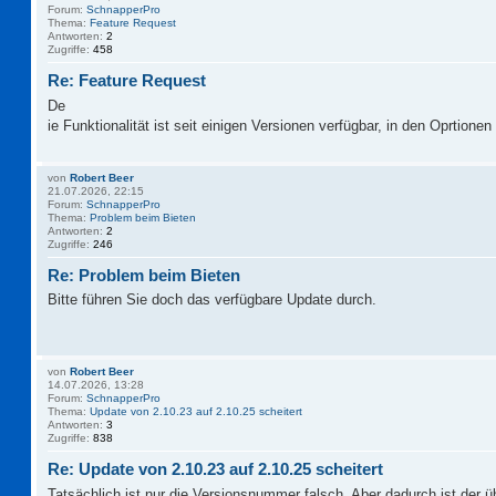
Forum:
SchnapperPro
Thema:
Feature Request
Antworten:
2
Zugriffe:
458
Re: Feature Request
De
ie Funktionalität ist seit einigen Versionen verfügbar, in den Oprtionen 
von
Robert Beer
21.07.2026, 22:15
Forum:
SchnapperPro
Thema:
Problem beim Bieten
Antworten:
2
Zugriffe:
246
Re: Problem beim Bieten
Bitte führen Sie doch das verfügbare Update durch.
von
Robert Beer
14.07.2026, 13:28
Forum:
SchnapperPro
Thema:
Update von 2.10.23 auf 2.10.25 scheitert
Antworten:
3
Zugriffe:
838
Re: Update von 2.10.23 auf 2.10.25 scheitert
Tatsächlich ist nur die Versionsnummer falsch. Aber dadurch ist der 