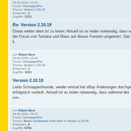
29.06.2026, 19:21
Forum:
SchnapperPro
Thema:
Version 2.10.19
Antworten:
2
Zugriffe:
1023
Re: Version 2.10.19
Etwas weiter oben ist zu lesen: Aktuell ist es leider notwendig, das
der Focus von Tastatur und Maus auf dieses Fenster umgelenkt. Das 
k...
von
Robert Beer
29.06.2026, 16:34
Forum:
SchnapperPro
Thema:
Version 2.10.19
Antworten:
2
Zugriffe:
1023
Version 2.10.19
Liebe Schnapperfreunde, wieder einmal hat eBay Änderungen durchge
erfolgreich verläuft. Aktuell ist es leider notwendig, dass während d
von...
von
Robert Beer
29.06.2026, 08:02
Forum:
SchnapperPro
Thema:
Bieten funktioniert nicht mehr in Version 2.10.28
Antworten:
8
Zugriffe:
9784