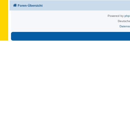
Foren-Übersicht
Powered by
ph
Deutsche
Datens