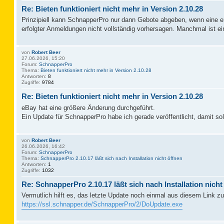
Re: Bieten funktioniert nicht mehr in Version 2.10.28
Prinzipiell kann SchnapperPro nur dann Gebote abgeben, wenn eine erf
erfolgter Anmeldungen nicht vollständig vorhersagen. Manchmal ist
von
Robert Beer
27.06.2026, 15:20
Forum:
SchnapperPro
Thema:
Bieten funktioniert nicht mehr in Version 2.10.28
Antworten:
8
Zugriffe:
9784
Re: Bieten funktioniert nicht mehr in Version 2.10.28
eBay hat eine größere Änderung durchgeführt.
Ein Update für SchnapperPro habe ich gerade veröffentlicht, damit sol
von
Robert Beer
26.06.2026, 16:42
Forum:
SchnapperPro
Thema:
SchnapperPro 2.10.17 läßt sich nach Installation nicht öffnen
Antworten:
1
Zugriffe:
1032
Re: SchnapperPro 2.10.17 läßt sich nach Installation nicht
Vermutlich hilft es, das letzte Update noch einmal aus diesem Link zu 
https://ssl.schnapper.de/SchnapperPro/2/DoUpdate.exe