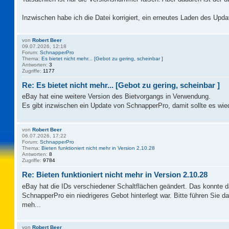
Inzwischen habe ich die Datei korrigiert, ein erneutes Laden des Updat
von
Robert Beer
09.07.2026, 12:18
Forum:
SchnapperPro
Thema:
Es bietet nicht mehr... [Gebot zu gering, scheinbar ]
Antworten:
3
Zugriffe:
1177
Re: Es bietet nicht mehr... [Gebot zu gering, scheinbar ]
eBay hat eine weitere Version des Bietvorgangs in Verwendung.
Es gibt inzwischen ein Update von SchnapperPro, damit sollte es wie
von
Robert Beer
06.07.2026, 17:22
Forum:
SchnapperPro
Thema:
Bieten funktioniert nicht mehr in Version 2.10.28
Antworten:
8
Zugriffe:
9784
Re: Bieten funktioniert nicht mehr in Version 2.10.28
eBay hat die IDs verschiedener Schaltflächen geändert. Das konnte 
SchnapperPro ein niedrigeres Gebot hinterlegt war. Bitte führen Sie 
meh...
von
Robert Beer