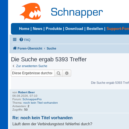
Home
|
News
|
Produkte
|
Download
|
Bestellen
|
Support-Fo
FAQ
Foren-Übersicht
Suche
Die Suche ergab 5393 Treffer
Zur erweiterten Suche
Suche
Erweiterte Suche
Die Suche ergab 5393 Tref
von
Robert Beer
06.08.2026, 07:10
Forum:
SchnapperPro
Thema:
noch kein Titel vorhanden
Antworten:
2
Zugriffe:
53
Re: noch kein Titel vorhanden
Läuft denn der Verbindungstest fehlerfrei durch?