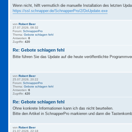
Wenn nicht, hilft vermutlich die manuelle Installation des letzten Upd
https://ssl.schnapper.de/SchnapperPro/2/DoUpdate.exe
von
Robert Beer
27.07.2026, 08:32
Forum:
SchnapperPro
Thema:
Gebote schlagen fehl
Antworten:
6
Zugriffe:
420
Re: Gebote schlagen fehl
Bitte führen Sie das Update auf die heute veröffentlichte Programmve
von
Robert Beer
25.07.2026, 20:22
Forum:
SchnapperPro
Thema:
Gebote schlagen fehl
Antworten:
6
Zugriffe:
420
Re: Gebote schlagen fehl
Ohne konkrete Informationen kann ich das nicht beurteilen.
Bitte den Artikel in SchnapperPro markieren und dann die Tastenkomb
von
Robert Beer
21.07.2026, 22:18