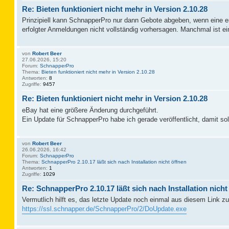
Re: Bieten funktioniert nicht mehr in Version 2.10.28
Prinzipiell kann SchnapperPro nur dann Gebote abgeben, wenn eine erf
erfolgter Anmeldungen nicht vollständig vorhersagen. Manchmal ist
von
Robert Beer
27.06.2026, 15:20
Forum:
SchnapperPro
Thema:
Bieten funktioniert nicht mehr in Version 2.10.28
Antworten:
8
Zugriffe:
9457
Re: Bieten funktioniert nicht mehr in Version 2.10.28
eBay hat eine größere Änderung durchgeführt.
Ein Update für SchnapperPro habe ich gerade veröffentlicht, damit sol
von
Robert Beer
26.06.2026, 16:42
Forum:
SchnapperPro
Thema:
SchnapperPro 2.10.17 läßt sich nach Installation nicht öffnen
Antworten:
1
Zugriffe:
1029
Re: SchnapperPro 2.10.17 läßt sich nach Installation nicht
Vermutlich hilft es, das letzte Update noch einmal aus diesem Link zu 
https://ssl.schnapper.de/SchnapperPro/2/DoUpdate.exe