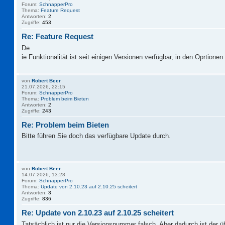
Forum:
SchnapperPro
Thema:
Feature Request
Antworten:
2
Zugriffe:
453
Re: Feature Request
De
ie Funktionalität ist seit einigen Versionen verfügbar, in den Oprtionen 
von
Robert Beer
21.07.2026, 22:15
Forum:
SchnapperPro
Thema:
Problem beim Bieten
Antworten:
2
Zugriffe:
243
Re: Problem beim Bieten
Bitte führen Sie doch das verfügbare Update durch.
von
Robert Beer
14.07.2026, 13:28
Forum:
SchnapperPro
Thema:
Update von 2.10.23 auf 2.10.25 scheitert
Antworten:
3
Zugriffe:
836
Re: Update von 2.10.23 auf 2.10.25 scheitert
Tatsächlich ist nur die Versionsnummer falsch. Aber dadurch ist der 