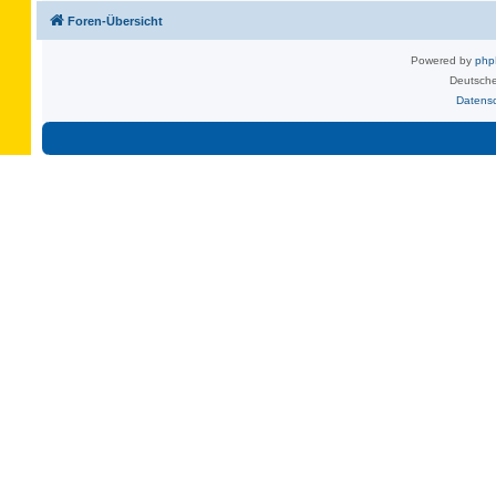
Foren-Übersicht
Powered by
ph
Deutsche
Datens