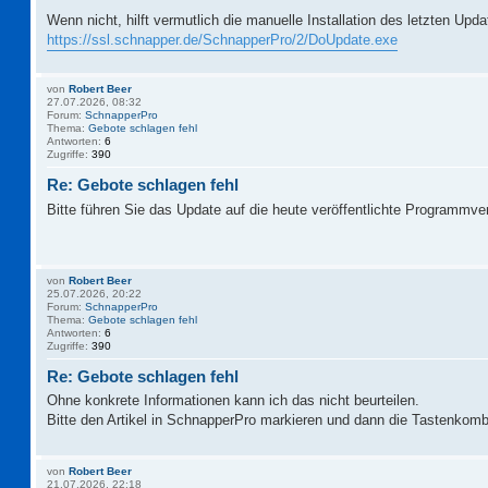
Wenn nicht, hilft vermutlich die manuelle Installation des letzten Upd
https://ssl.schnapper.de/SchnapperPro/2/DoUpdate.exe
von
Robert Beer
27.07.2026, 08:32
Forum:
SchnapperPro
Thema:
Gebote schlagen fehl
Antworten:
6
Zugriffe:
390
Re: Gebote schlagen fehl
Bitte führen Sie das Update auf die heute veröffentlichte Programmve
von
Robert Beer
25.07.2026, 20:22
Forum:
SchnapperPro
Thema:
Gebote schlagen fehl
Antworten:
6
Zugriffe:
390
Re: Gebote schlagen fehl
Ohne konkrete Informationen kann ich das nicht beurteilen.
Bitte den Artikel in SchnapperPro markieren und dann die Tastenkomb
von
Robert Beer
21.07.2026, 22:18