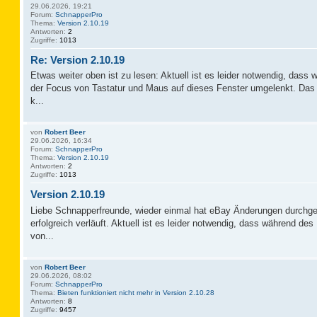
29.06.2026, 19:21
Forum:
SchnapperPro
Thema:
Version 2.10.19
Antworten:
2
Zugriffe:
1013
Re: Version 2.10.19
Etwas weiter oben ist zu lesen: Aktuell ist es leider notwendig, das
der Focus von Tastatur und Maus auf dieses Fenster umgelenkt. Das 
k...
von
Robert Beer
29.06.2026, 16:34
Forum:
SchnapperPro
Thema:
Version 2.10.19
Antworten:
2
Zugriffe:
1013
Version 2.10.19
Liebe Schnapperfreunde, wieder einmal hat eBay Änderungen durchge
erfolgreich verläuft. Aktuell ist es leider notwendig, dass während d
von...
von
Robert Beer
29.06.2026, 08:02
Forum:
SchnapperPro
Thema:
Bieten funktioniert nicht mehr in Version 2.10.28
Antworten:
8
Zugriffe:
9457