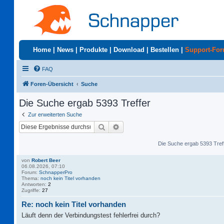
Home
|
News
|
Produkte
|
Download
|
Bestellen
|
Support-Fo
FAQ
Foren-Übersicht
Suche
Die Suche ergab 5393 Treffer
Zur erweiterten Suche
Suche
Erweiterte Suche
Die Suche ergab 5393 Tref
von
Robert Beer
06.08.2026, 07:10
Forum:
SchnapperPro
Thema:
noch kein Titel vorhanden
Antworten:
2
Zugriffe:
27
Re: noch kein Titel vorhanden
Läuft denn der Verbindungstest fehlerfrei durch?