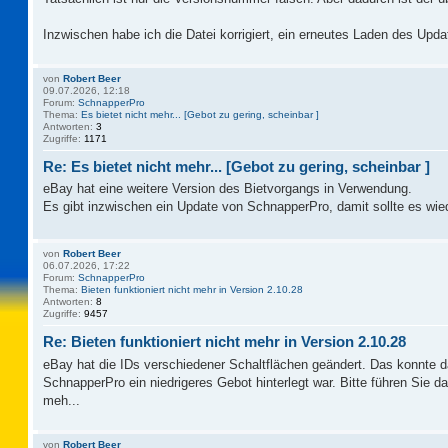
Inzwischen habe ich die Datei korrigiert, ein erneutes Laden des Updat
von
Robert Beer
09.07.2026, 12:18
Forum:
SchnapperPro
Thema:
Es bietet nicht mehr... [Gebot zu gering, scheinbar ]
Antworten:
3
Zugriffe:
1171
Re: Es bietet nicht mehr... [Gebot zu gering, scheinbar ]
eBay hat eine weitere Version des Bietvorgangs in Verwendung.
Es gibt inzwischen ein Update von SchnapperPro, damit sollte es wie
von
Robert Beer
06.07.2026, 17:22
Forum:
SchnapperPro
Thema:
Bieten funktioniert nicht mehr in Version 2.10.28
Antworten:
8
Zugriffe:
9457
Re: Bieten funktioniert nicht mehr in Version 2.10.28
eBay hat die IDs verschiedener Schaltflächen geändert. Das konnte 
SchnapperPro ein niedrigeres Gebot hinterlegt war. Bitte führen Sie 
meh...
von
Robert Beer