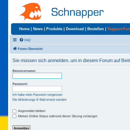
Home
|
News
|
Produkte
|
Download
|
Bestellen
|
Support-Fo
FAQ
Foren-Übersicht
Sie müssen sich anmelden, um in diesem Forum auf Beit
Benutzername:
Passwort:
Ich habe mein Passwort vergessen
Die Aktivierungs-E-Mail erneut senden
Angemeldet bleiben
Meinen Online-Status während dieser Sitzung verbergen