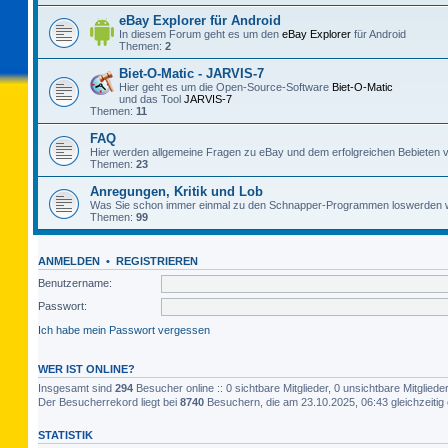
eBay Explorer für Android
In diesem Forum geht es um den
eBay Explorer
für Android
Themen:
2
Biet-O-Matic - JARVIS-7
Hier geht es um die Open-Source-Software
Biet-O-Matic
und das Tool
JARVIS-7
Themen:
11
FAQ
Hier werden allgemeine Fragen zu eBay und dem erfolgreichen Bebieten v
Themen:
23
Anregungen, Kritik und Lob
Was Sie schon immer einmal zu den Schnapper-Programmen loswerden w
Themen:
99
ANMELDEN
•
REGISTRIEREN
Benutzername:
Passwort:
Ich habe mein Passwort vergessen
WER IST ONLINE?
Insgesamt sind
294
Besucher online :: 0 sichtbare Mitglieder, 0 unsichtbare Mitglie
Der Besucherrekord liegt bei
8740
Besuchern, die am 23.10.2025, 06:43 gleichzeitig 
STATISTIK