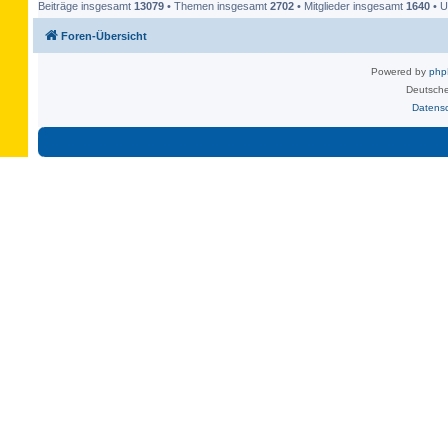
Beiträge insgesamt
13079
• Themen insgesamt
2702
• Mitglieder insgesamt
1640
• U
Foren-Übersicht
Powered by
ph
Deutsche
Datens