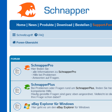
Home
|
News
|
Produkte
|
Download
|
Bestellen
|
Support-Fo
Schnellzugriff
FAQ
Foren-Übersicht
FORUM
SchnapperPro
Hier finden Sie:
- alle Informationen zu
SchnapperPro
- Hilfe bei Problemen
- Antworten auf Fragen.
SchnapperPlus
Bei Problemen oder Fragen rund um
SchnapperPlus
, finden Sie hie
kompetente Hilfe.
Häufig gestellte Fragen sind ganz oben angeordnet. Vielleicht ist di
Ihre Frage schon dabei?
eBay Explorer für Windows
Hier geht es um den
eBay Explorer
für Windows