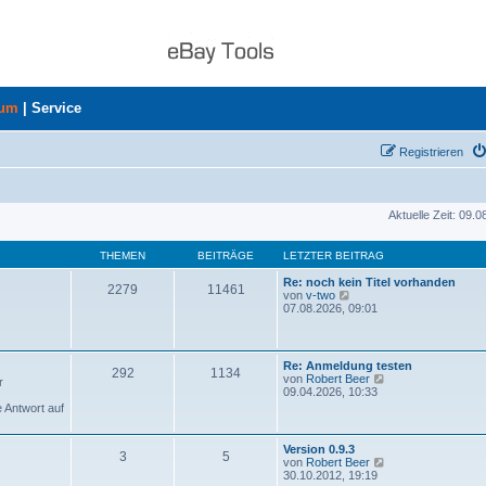
rum
|
Service
Registrieren
Aktuelle Zeit: 09.
THEMEN
BEITRÄGE
LETZTER BEITRAG
Re: noch kein Titel vorhanden
2279
11461
N
von
v-two
e
07.08.2026, 09:01
u
e
s
t
Re: Anmeldung testen
292
1134
e
N
von
Robert Beer
r
r
e
09.04.2026, 10:33
B
u
e Antwort auf
e
e
i
s
t
t
Version 0.9.3
r
3
5
e
N
von
Robert Beer
a
r
e
30.10.2012, 19:19
g
B