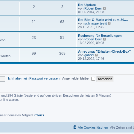
u
e
e
Re: Update
i
2
3
s
N
von
Robert Beer
t
t
e
01.06.2014, 21:58
r
e
u
a
r
e
Re: Biet-O-Matic wird zum 30.…
g
11
63
B
s
N
von
schnappertestit
e
t
e
28.11.2021, 11:36
i
e
u
t
r
e
Rechnung für Bestellungen
r
B
23
51
s
N
von
Robert Beer
a
 von
e
t
e
13.02.2020, 09:08
g
i
e
u
t
r
e
r
Anregung: "Erhalten-Check-Box"
B
99
369
s
N
a
von
gabriel
e
wollten.
t
e
g
29.12.2022, 17:46
i
e
u
t
r
e
r
B
s
a
e
t
g
i
e
t
Ich habe mein Passwort vergessen
|
Angemeldet bleiben
r
r
B
a
e
g
i
t
der und 294 Gäste (basierend auf den aktiven Besuchern der letzten 5 Minuten)
r
online waren.
a
g
nser neuestes Mitglied:
Chrizz
Alle Cookies löschen
Alle Zeiten sind