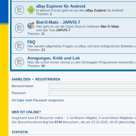
eBay Explorer für Android
In diesem Forum geht es um den
eBay Explorer
für Android
Themen:
2
Biet-O-Matic - JARVIS-7
Hier geht es um die Open-Source-Software
Biet-O-Matic
und das Tool
JARVIS-7
Themen:
11
FAQ
Hier werden allgemeine Fragen zu eBay und dem erfolgreichen Bebieten v
Themen:
23
Anregungen, Kritik und Lob
Was Sie schon immer einmal zu den Schnapper-Programmen loswerden w
Themen:
99
ANMELDEN
•
REGISTRIEREN
Benutzername:
Passwort:
Ich habe mein Passwort vergessen
WER IST ONLINE?
Insgesamt sind
17
Besucher online :: 1 sichtbares Mitglied, 0 unsichtbare Mitgliede
Der Besucherrekord liegt bei
8740
Besuchern, die am 23.10.2025, 06:43 gleichzeitig 
STATISTIK