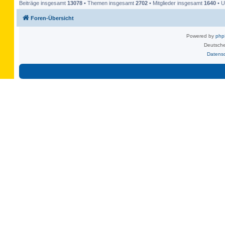
Beiträge insgesamt
13078
• Themen insgesamt
2702
• Mitglieder insgesamt
1640
• U
Foren-Übersicht
Powered by
ph
Deutsche
Datens