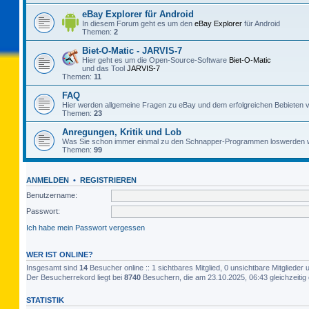
eBay Explorer für Android
In diesem Forum geht es um den
eBay Explorer
für Android
Themen:
2
Biet-O-Matic - JARVIS-7
Hier geht es um die Open-Source-Software
Biet-O-Matic
und das Tool
JARVIS-7
Themen:
11
FAQ
Hier werden allgemeine Fragen zu eBay und dem erfolgreichen Bebieten v
Themen:
23
Anregungen, Kritik und Lob
Was Sie schon immer einmal zu den Schnapper-Programmen loswerden w
Themen:
99
ANMELDEN
•
REGISTRIEREN
Benutzername:
Passwort:
Ich habe mein Passwort vergessen
WER IST ONLINE?
Insgesamt sind
14
Besucher online :: 1 sichtbares Mitglied, 0 unsichtbare Mitgliede
Der Besucherrekord liegt bei
8740
Besuchern, die am 23.10.2025, 06:43 gleichzeitig 
STATISTIK