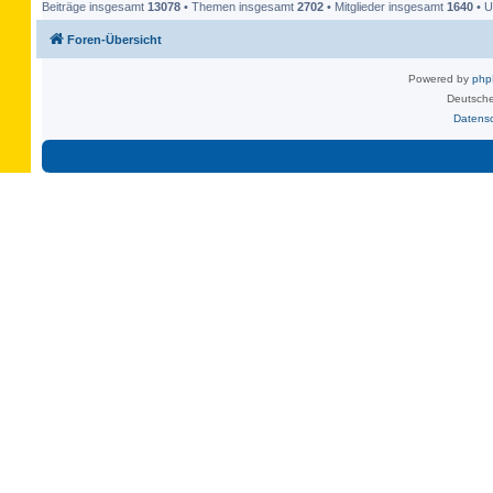
Beiträge insgesamt
13078
• Themen insgesamt
2702
• Mitglieder insgesamt
1640
• U
Foren-Übersicht
Powered by
ph
Deutsche
Datens