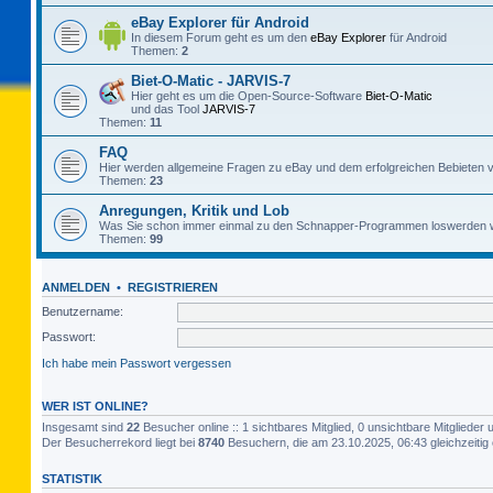
eBay Explorer für Android
In diesem Forum geht es um den
eBay Explorer
für Android
Themen:
2
Biet-O-Matic - JARVIS-7
Hier geht es um die Open-Source-Software
Biet-O-Matic
und das Tool
JARVIS-7
Themen:
11
FAQ
Hier werden allgemeine Fragen zu eBay und dem erfolgreichen Bebieten v
Themen:
23
Anregungen, Kritik und Lob
Was Sie schon immer einmal zu den Schnapper-Programmen loswerden w
Themen:
99
ANMELDEN
•
REGISTRIEREN
Benutzername:
Passwort:
Ich habe mein Passwort vergessen
WER IST ONLINE?
Insgesamt sind
22
Besucher online :: 1 sichtbares Mitglied, 0 unsichtbare Mitgliede
Der Besucherrekord liegt bei
8740
Besuchern, die am 23.10.2025, 06:43 gleichzeitig 
STATISTIK