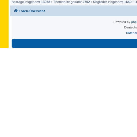
Beiträge insgesamt
13078
• Themen insgesamt
2702
• Mitglieder insgesamt
1640
• U
Foren-Übersicht
Powered by
ph
Deutsche
Datens