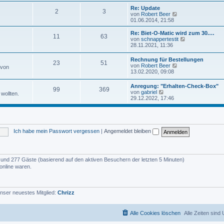
u
e
e
Re: Update
i
2
3
s
N
von
Robert Beer
t
t
e
01.06.2014, 21:58
r
e
u
a
r
e
Re: Biet-O-Matic wird zum 30.…
g
11
63
B
s
N
von
schnappertestit
e
t
e
28.11.2021, 11:36
i
e
u
t
r
e
Rechnung für Bestellungen
r
B
23
51
s
N
von
Robert Beer
a
 von
e
t
e
13.02.2020, 09:08
g
i
e
u
t
r
e
r
Anregung: "Erhalten-Check-Box"
B
99
369
s
N
a
von
gabriel
e
wollten.
t
e
g
29.12.2022, 17:46
i
e
u
t
r
e
r
B
s
a
e
t
g
i
e
t
Ich habe mein Passwort vergessen
|
Angemeldet bleiben
r
r
B
a
e
g
i
t
er und 277 Gäste (basierend auf den aktiven Besuchern der letzten 5 Minuten)
r
online waren.
a
g
nser neuestes Mitglied:
Chrizz
Alle Cookies löschen
Alle Zeiten sind