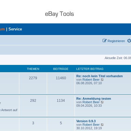
rum
|
Service
Registrieren
Aktuelle Zeit: 06.
THEMEN
BEITRÄGE
LETZTER BEITRAG
Re: noch kein Titel vorhanden
2279
11460
N
von
Robert Beer
e
06.08.2026, 07:10
u
e
s
t
Re: Anmeldung testen
292
1134
e
N
von
Robert Beer
r
r
e
09.04.2026, 10:33
B
u
e Antwort auf
e
e
i
s
t
t
Version 0.9.3
r
3
5
e
N
von
Robert Beer
a
r
e
30.10.2012, 19:19
g
B