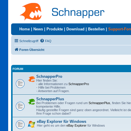
Home
|
News
|
Produkte
|
Download
|
Bestellen
|
Support-Fo
Schnellzugriff
FAQ
Foren-Übersicht
FORUM
SchnapperPro
Hier finden Sie:
- alle Informationen zu
SchnapperPro
- Hilfe bei Problemen
- Antworten auf Fragen.
SchnapperPlus
Bei Problemen oder Fragen rund um
SchnapperPlus
, finden Sie hie
kompetente Hilfe.
Häufig gestellte Fragen sind ganz oben angeordnet. Vielleicht ist di
Ihre Frage schon dabei?
eBay Explorer für Windows
Hier geht es um den
eBay Explorer
für Windows