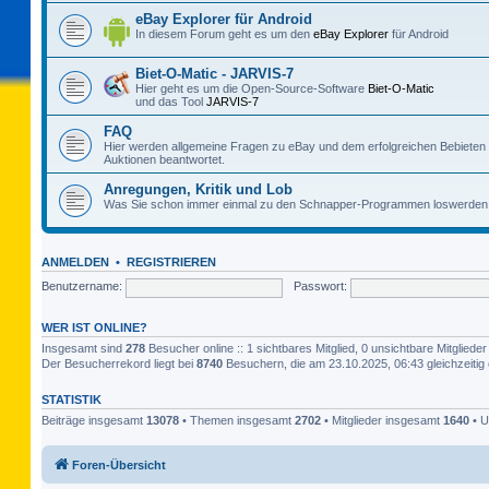
eBay Explorer für Android
In diesem Forum geht es um den
eBay Explorer
für Android
Biet-O-Matic - JARVIS-7
Hier geht es um die Open-Source-Software
Biet-O-Matic
und das Tool
JARVIS-7
FAQ
Hier werden allgemeine Fragen zu eBay und dem erfolgreichen Bebieten
Auktionen beantwortet.
Anregungen, Kritik und Lob
Was Sie schon immer einmal zu den Schnapper-Programmen loswerden 
ANMELDEN
•
REGISTRIEREN
Benutzername:
Passwort:
WER IST ONLINE?
Insgesamt sind
278
Besucher online :: 1 sichtbares Mitglied, 0 unsichtbare Mitglied
Der Besucherrekord liegt bei
8740
Besuchern, die am 23.10.2025, 06:43 gleichzeitig 
STATISTIK
Beiträge insgesamt
13078
• Themen insgesamt
2702
• Mitglieder insgesamt
1640
• U
Foren-Übersicht