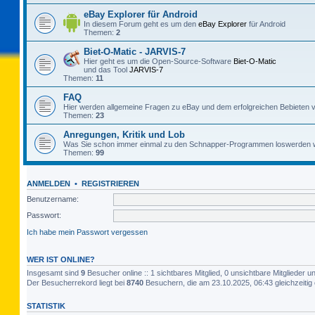
eBay Explorer für Android
In diesem Forum geht es um den
eBay Explorer
für Android
Themen:
2
Biet-O-Matic - JARVIS-7
Hier geht es um die Open-Source-Software
Biet-O-Matic
und das Tool
JARVIS-7
Themen:
11
FAQ
Hier werden allgemeine Fragen zu eBay und dem erfolgreichen Bebieten v
Themen:
23
Anregungen, Kritik und Lob
Was Sie schon immer einmal zu den Schnapper-Programmen loswerden w
Themen:
99
ANMELDEN
•
REGISTRIEREN
Benutzername:
Passwort:
Ich habe mein Passwort vergessen
WER IST ONLINE?
Insgesamt sind
9
Besucher online :: 1 sichtbares Mitglied, 0 unsichtbare Mitglieder 
Der Besucherrekord liegt bei
8740
Besuchern, die am 23.10.2025, 06:43 gleichzeitig 
STATISTIK