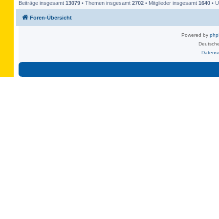
Beiträge insgesamt
13079
• Themen insgesamt
2702
• Mitglieder insgesamt
1640
• U
Foren-Übersicht
Powered by
ph
Deutsche
Datens