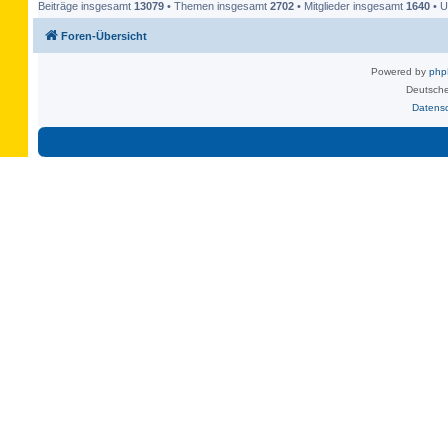
Beiträge insgesamt
13079
• Themen insgesamt
2702
• Mitglieder insgesamt
1640
• U
Foren-Übersicht
Powered by
ph
Deutsche
Datens