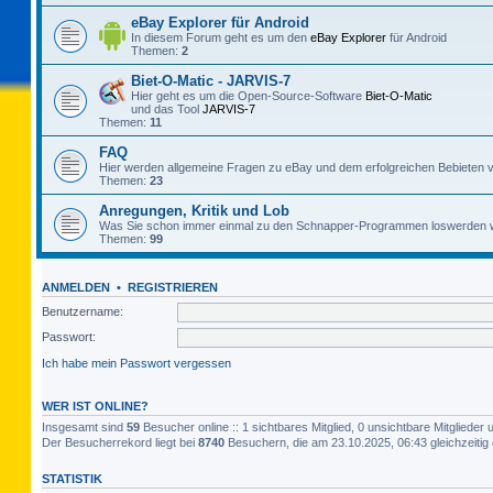
eBay Explorer für Android
In diesem Forum geht es um den
eBay Explorer
für Android
Themen:
2
Biet-O-Matic - JARVIS-7
Hier geht es um die Open-Source-Software
Biet-O-Matic
und das Tool
JARVIS-7
Themen:
11
FAQ
Hier werden allgemeine Fragen zu eBay und dem erfolgreichen Bebieten v
Themen:
23
Anregungen, Kritik und Lob
Was Sie schon immer einmal zu den Schnapper-Programmen loswerden w
Themen:
99
ANMELDEN
•
REGISTRIEREN
Benutzername:
Passwort:
Ich habe mein Passwort vergessen
WER IST ONLINE?
Insgesamt sind
59
Besucher online :: 1 sichtbares Mitglied, 0 unsichtbare Mitgliede
Der Besucherrekord liegt bei
8740
Besuchern, die am 23.10.2025, 06:43 gleichzeitig 
STATISTIK