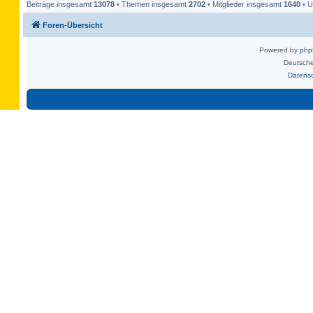
Beiträge insgesamt
13078
• Themen insgesamt
2702
• Mitglieder insgesamt
1640
• U
Foren-Übersicht
Powered by
ph
Deutsche
Datens