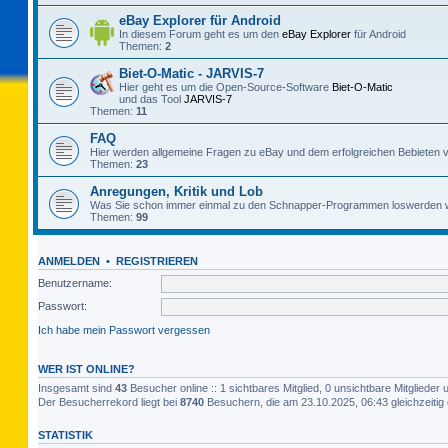
eBay Explorer für Android
In diesem Forum geht es um den
eBay Explorer
für Android
Themen:
2
Biet-O-Matic - JARVIS-7
Hier geht es um die Open-Source-Software
Biet-O-Matic
und das Tool
JARVIS-7
Themen:
11
FAQ
Hier werden allgemeine Fragen zu eBay und dem erfolgreichen Bebieten v
Themen:
23
Anregungen, Kritik und Lob
Was Sie schon immer einmal zu den Schnapper-Programmen loswerden w
Themen:
99
ANMELDEN
•
REGISTRIEREN
Benutzername:
Passwort:
Ich habe mein Passwort vergessen
WER IST ONLINE?
Insgesamt sind
43
Besucher online :: 1 sichtbares Mitglied, 0 unsichtbare Mitgliede
Der Besucherrekord liegt bei
8740
Besuchern, die am 23.10.2025, 06:43 gleichzeitig 
STATISTIK