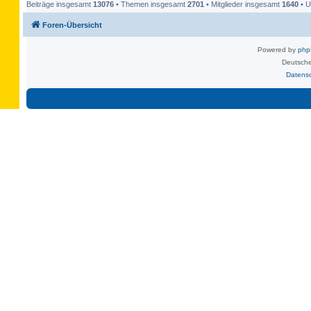
Beiträge insgesamt
13076
• Themen insgesamt
2701
• Mitglieder insgesamt
1640
• U
Foren-Übersicht
Powered by
ph
Deutsche
Datens