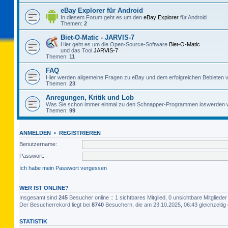
eBay Explorer für Android
In diesem Forum geht es um den
eBay Explorer
für Android
Themen:
2
Biet-O-Matic - JARVIS-7
Hier geht es um die Open-Source-Software
Biet-O-Matic
und das Tool
JARVIS-7
Themen:
11
FAQ
Hier werden allgemeine Fragen zu eBay und dem erfolgreichen Bebieten v
Themen:
23
Anregungen, Kritik und Lob
Was Sie schon immer einmal zu den Schnapper-Programmen loswerden w
Themen:
99
ANMELDEN
•
REGISTRIEREN
Benutzername:
Passwort:
Ich habe mein Passwort vergessen
WER IST ONLINE?
Insgesamt sind
245
Besucher online :: 1 sichtbares Mitglied, 0 unsichtbare Mitglied
Der Besucherrekord liegt bei
8740
Besuchern, die am 23.10.2025, 06:43 gleichzeitig 
STATISTIK