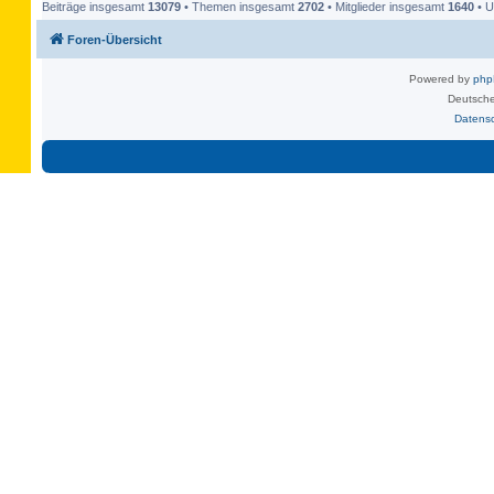
Beiträge insgesamt
13079
• Themen insgesamt
2702
• Mitglieder insgesamt
1640
• U
Foren-Übersicht
Powered by
ph
Deutsche
Datens