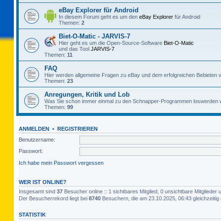
eBay Explorer für Android
In diesem Forum geht es um den
eBay Explorer
für Android
Themen:
2
Biet-O-Matic - JARVIS-7
Hier geht es um die Open-Source-Software
Biet-O-Matic
und das Tool
JARVIS-7
Themen:
11
FAQ
Hier werden allgemeine Fragen zu eBay und dem erfolgreichen Bebieten v
Themen:
23
Anregungen, Kritik und Lob
Was Sie schon immer einmal zu den Schnapper-Programmen loswerden w
Themen:
99
ANMELDEN
•
REGISTRIEREN
Benutzername:
Passwort:
Ich habe mein Passwort vergessen
WER IST ONLINE?
Insgesamt sind
37
Besucher online :: 1 sichtbares Mitglied, 0 unsichtbare Mitgliede
Der Besucherrekord liegt bei
8740
Besuchern, die am 23.10.2025, 06:43 gleichzeitig 
STATISTIK