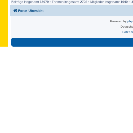
Beiträge insgesamt
13079
• Themen insgesamt
2702
• Mitglieder insgesamt
1640
• U
Foren-Übersicht
Powered by
ph
Deutsche
Datens