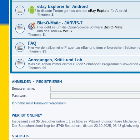
eBay Explorer für Android
In diesem Forum geht es um den
eBay Explorer
für Android
Themen:
2
Biet-O-Matic - JARVIS-7
Hier geht es um die Open-Source-Software
Biet-O-Matic
und das Tool
JARVIS-7
Themen:
11
FAQ
Hier werden allgemeine Fragen zu eBay und dem erfolgreichen Bebieten v
Themen:
23
Anregungen, Kritik und Lob
Was Sie schon immer einmal zu den Schnapper-Programmen loswerden w
Themen:
99
ANMELDEN
•
REGISTRIEREN
Benutzername:
Passwort:
Ich habe mein Passwort vergessen
WER IST ONLINE?
Insgesamt sind
35
Besucher online :: 1 sichtbares Mitglied, 0 unsichtbare Mitgliede
Der Besucherrekord liegt bei
8740
Besuchern, die am 23.10.2025, 06:43 gleichzeitig 
STATISTIK