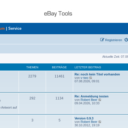
rum
|
Service
Registrieren
Aktuelle Zeit: 07.
THEMEN
BEITRÄGE
LETZTER BEITRAG
Re: noch kein Titel vorhanden
2279
11461
N
von
v-two
e
07.08.2026, 09:01
u
e
s
t
Re: Anmeldung testen
292
1134
e
N
von
Robert Beer
r
r
e
09.04.2026, 10:33
B
u
e Antwort auf
e
e
i
s
t
t
Version 0.9.3
r
3
5
e
N
von
Robert Beer
a
r
e
30.10.2012, 19:19
g
B