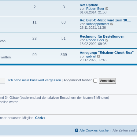
u
e
e
Re: Update
i
2
3
s
N
von
Robert Beer
t
t
e
01.06.2014, 21:58
r
e
u
a
r
e
Re: Biet-O-Matic wird zum 30.…
g
11
63
B
s
N
von
schnappertestit
e
t
e
28.11.2021, 11:36
i
e
u
t
r
e
Rechnung für Bestellungen
r
B
23
51
s
N
von
Robert Beer
a
 von
e
t
e
13.02.2020, 09:08
g
i
e
u
t
r
e
r
Anregung: "Erhalten-Check-Box"
B
99
369
s
N
a
von
gabriel
e
wollten.
t
e
g
29.12.2022, 17:46
i
e
u
t
r
e
r
B
s
a
e
t
g
i
e
t
Ich habe mein Passwort vergessen
|
Angemeldet bleiben
r
r
B
a
e
g
i
t
r und 34 Gäste (basierend auf den aktiven Besuchern der letzten 5 Minuten)
r
online waren.
a
g
nser neuestes Mitglied:
Chrizz
Alle Cookies löschen
Alle Zeiten sind