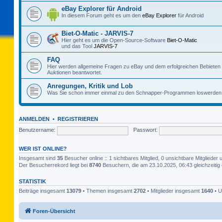
eBay Explorer für Android
In diesem Forum geht es um den
eBay Explorer
für Android
Biet-O-Matic - JARVIS-7
Hier geht es um die Open-Source-Software
Biet-O-Matic
und das Tool
JARVIS-7
FAQ
Hier werden allgemeine Fragen zu eBay und dem erfolgreichen Bebieten
Auktionen beantwortet.
Anregungen, Kritik und Lob
Was Sie schon immer einmal zu den Schnapper-Programmen loswerden 
ANMELDEN
•
REGISTRIEREN
Benutzername:
Passwort:
WER IST ONLINE?
Insgesamt sind
35
Besucher online :: 1 sichtbares Mitglied, 0 unsichtbare Mitgliede
Der Besucherrekord liegt bei
8740
Besuchern, die am 23.10.2025, 06:43 gleichzeitig 
STATISTIK
Beiträge insgesamt
13079
• Themen insgesamt
2702
• Mitglieder insgesamt
1640
• U
Foren-Übersicht