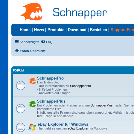
Home
|
News
|
Produkte
|
Download
|
Bestellen
|
Support-Fo
Schnellzugriff
FAQ
Foren-Übersicht
FORUM
SchnapperPro
Hier finden Sie:
- alle Informationen zu
SchnapperPro
- Hilfe bei Problemen
- Antworten auf Fragen.
SchnapperPlus
Bei Problemen oder Fragen rund um
SchnapperPlus
, finden Sie hie
kompetente Hilfe.
Häufig gestellte Fragen sind ganz oben angeordnet. Vielleicht ist di
Ihre Frage schon dabei?
eBay Explorer für Windows
Hier geht es um den
eBay Explorer
für Windows