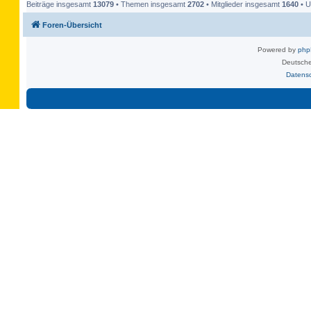
Beiträge insgesamt
13079
• Themen insgesamt
2702
• Mitglieder insgesamt
1640
• U
Foren-Übersicht
Powered by
ph
Deutsche
Datens