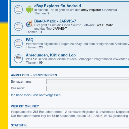
eBay Explorer für Android
In diesem Forum geht es um den
eBay Explorer
für Android
Themen:
2
Biet-O-Matic - JARVIS-7
Hier geht es um die Open-Source-Software
Biet-O-Matic
und das Tool
JARVIS-7
Themen:
11
FAQ
Hier werden allgemeine Fragen zu eBay und dem erfolgreichen Bebieten v
Themen:
23
Anregungen, Kritik und Lob
Was Sie schon immer einmal zu den Schnapper-Programmen loswerden w
Themen:
99
ANMELDEN
•
REGISTRIEREN
Benutzername:
Passwort:
Ich habe mein Passwort vergessen
WER IST ONLINE?
Insgesamt sind
265
Besucher online :: 2 sichtbare Mitglieder, 0 unsichtbare Mitglie
Der Besucherrekord liegt bei
8740
Besuchern, die am 23.10.2025, 06:43 gleichzeitig 
STATISTIK