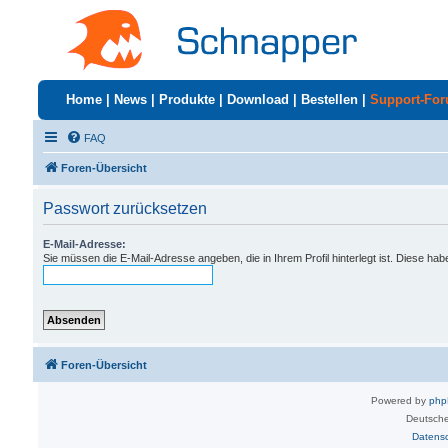
Home
|
News
|
Produkte
|
Download
|
Bestellen
|
Support-Fo
FAQ
Foren-Übersicht
Passwort zurücksetzen
E-Mail-Adresse:
Sie müssen die E-Mail-Adresse angeben, die in Ihrem Profil hinterlegt ist. Diese ha
Foren-Übersicht
Powered by
ph
Deutsche
Datens