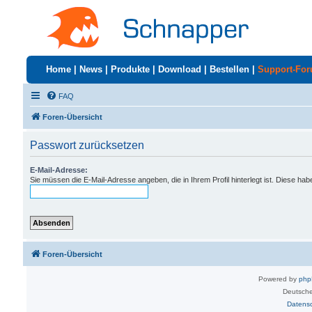
Home
|
News
|
Produkte
|
Download
|
Bestellen
|
Support-Fo
FAQ
Foren-Übersicht
Passwort zurücksetzen
E-Mail-Adresse:
Sie müssen die E-Mail-Adresse angeben, die in Ihrem Profil hinterlegt ist. Diese ha
Foren-Übersicht
Powered by
ph
Deutsche
Datens