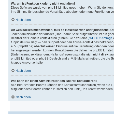
Warum ist Funktion x oder y nicht enthalten?
Diese Software wurde von phpBB Limited geschrieben. Wenn Sie denken, 
Ihre Stimme für bestehende Vorschläge abgeben oder neue Funktionen v
Nach oben
An wen soll ich mich wenden, falls es Beschwerden oder juristische A
Jeder Administrator, der auf der „Das Team“-Seite aufgeführt ist, ist ein g
Besitzer der Domain kontaktieren (führen Sie dazu eine
„WHOIS“-Abfrage
d
funpic.de usw. liegt — den Support oder den Abuse-Kontakt des betreffe
e. V. (phpBB.de)
absolut keinen Einfluss
auf die Benutzung oder den oder
herangezogen werden können. Kontaktieren Sie daher nie phpBB Limited 
(Unterlassungserklärungen, Haftungsfragen usw.), die
sich nicht direkt
auf
phpBB Limited oder phpBB Deutschland e. V. E-Mails schreiben, die die
So
knappe Antwort erhalten.
Nach oben
Wie kann ich einen Administrator des Boards kontaktieren?
Alle Benutzer des Boards können das Kontaktformular nutzen, wenn die Fun
Mitglieder des Boards können zusätzlich den Link „Das Team“ verwenden.
Nach oben