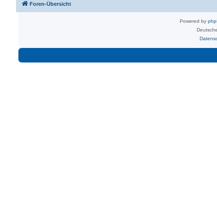
Foren-Übersicht
Powered by
ph
Deutsche
Datens