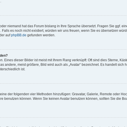
.
t oder niemand hat das Forum bislang in Ihre Sprache übersetzt. Fragen Sie ggf. ei
. Falls es noch nicht existiert, würden wir uns freuen, wenn Sie es übersetzen würd
der auf
phpBB.de
gefunden werden.
rden?
 Eines dieser Bilder ist meist mit Ihrem Rang verknüpft: Oft sind dies Sterne, Käs
s andere, meist größere, Bild wird auch als „Avatar“ bezeichnet. Es handelt sich hi
erschiedlich ist.
er eine der folgenden vier Methoden hinzufügen: Gravatar, Galerie, Remote oder Ho
re benutzen können. Wenn Sie keinen Avatar benutzen können, sollten Sie die Bo