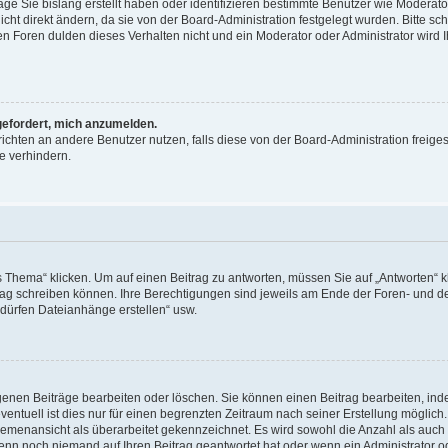
äge Sie bislang erstellt haben oder identifizieren bestimmte Benutzer wie Moderat
t direkt ändern, da sie von der Board-Administration festgelegt wurden. Bitte sc
n Foren dulden dieses Verhalten nicht und ein Moderator oder Administrator wird 
fgefordert, mich anzumelden.
richten an andere Benutzer nutzen, falls diese von der Board-Administration freiges
e verhindern.
hema“ klicken. Um auf einen Beitrag zu antworten, müssen Sie auf „Antworten“ kl
eitrag schreiben können. Ihre Berechtigungen sind jeweils am Ende der Foren- und d
e dürfen Dateianhänge erstellen“ usw.
igenen Beiträge bearbeiten oder löschen. Sie können einen Beitrag bearbeiten, in
entuell ist dies nur für einen begrenzten Zeitraum nach seiner Erstellung möglic
 Themenansicht als überarbeitet gekennzeichnet. Es wird sowohl die Anzahl als auch 
wenn noch niemand auf Ihren Beitrag geantwortet hat oder wenn ein Administrator o