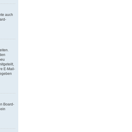
nte auch
ard-
eiten.
 den
neu
tgeteilt,
re E-Mail-
ngegeben
en Board-
 ein