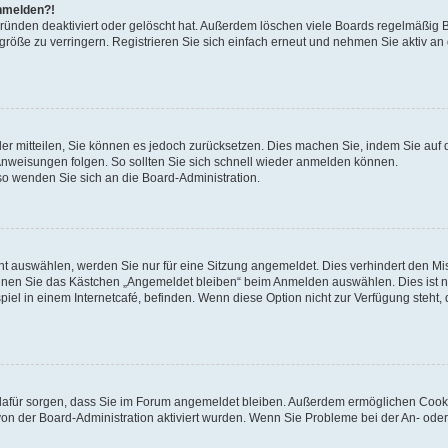
anmelden?!
Gründen deaktiviert oder gelöscht hat. Außerdem löschen viele Boards regelmäßig 
größe zu verringern. Registrieren Sie sich einfach erneut und nehmen Sie aktiv an
eder mitteilen, Sie können es jedoch zurücksetzen. Dies machen Sie, indem Sie auf 
nweisungen folgen. So sollten Sie sich schnell wieder anmelden können.
 so wenden Sie sich an die Board-Administration.
t auswählen, werden Sie nur für eine Sitzung angemeldet. Dies verhindert den M
nnen Sie das Kästchen „Angemeldet bleiben“ beim Anmelden auswählen. Dies ist n
iel in einem Internetcafé, befinden. Wenn diese Option nicht zur Verfügung steht,
ie dafür sorgen, dass Sie im Forum angemeldet bleiben. Außerdem ermöglichen Cook
von der Board-Administration aktiviert wurden. Wenn Sie Probleme bei der An- oder