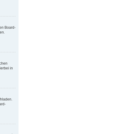
nen Board-
en.
tchen
erbei in
chladen.
ard-