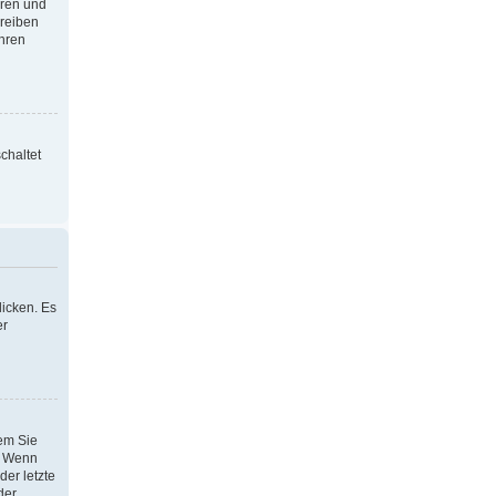
oren und
hreiben
Ihren
chaltet
icken. Es
er
dem Sie
h. Wenn
der letzte
der