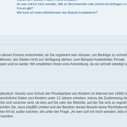
An wen soll ich mich wenden, falls es Beschwerden oder juristische Anfragen z
Forum gibt?
Wie kann ich einen Administrator des Boards kontaktieren?
 dieses Forums entscheidet, ob Sie registriert sein müssen, um Beiträge zu schrei
unktionen, die Gästen nicht zur Verfügung stehen: zum Beispiel Avatarbilder, Private
ppen und so weiter. Wir empfehlen Ihnen eine Anmeldung, da sie schnell erledigt is
deutsch: Gesetz zum Schutz der Privatsphäre von Kindern im Internet von 1998) is
persönliche Daten von Kindern unter 13 Jahren erheben, hierzu die Zustimmung de
sich unsicher sind, ob dies auf Sie oder die Website, auf der Sie sich zu registr
e beachten Sie, dass phpBB Limited und der Besitzer dieses Boards keine Rechtsbera
er Art ist; außer solchen, die unter der Frage „An wen soll ich mich wenden, falls e
t werden.