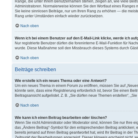
Ränge, die unter Ihrem Benutzernamen stehen, zeigen an, wie viele Beitr
Administratoren. Normalerweise können Sie den Wortlaut eines Ranges nich
Sie keine sinnlosen Beiträge, nur um Ihren Rang zu erhöhen — die meiste
Rang unter Umständen einfach wieder zurücksetzen.
Nach oben
Wenn ich bei einem Benutzer auf den E-Mail-Link klicke, werde ich au
Nur registrierte Benutzer dürfen die foreninterne E-Mail-Funktion für Nach
wurde. Diese Maßnahme soll den Missbrauch dieses Systems durch Gäst
Nach oben
Beiträge schreiben
Wie erstelle ich ein neues Thema oder eine Antwort?
Um ein neues Thema in einem Forum zu eröffnen, müssen Sie auf „Neues T
könnte sein, dass eine Registrierung erforderlich ist, bevor Sie einen B
Beitragsansicht aufgelistet. Z. B. „Sie dürfen neue Themen erstellen“, „Si
Nach oben
Wie kann ich einen Beitrag bearbeiten oder löschen?
Wenn Sie nicht Administrator oder Moderator sind, können Sie nur Ihre e
das „Ändere Beitrag“-Symbol für den entsprechenden Beitrag anklicken; ev
bereits jemand auf Ihren Beitrag geantwortet hat, wird Ihr Beitrag in der
Zeitpunkt der Bearbeitungen angezeigt. Dieser Hinweis erscheint nicht, 