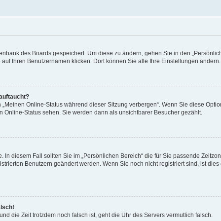
Datenbank des Boards gespeichert. Um diese zu ändern, gehen Sie in den „Persönli
e auf Ihren Benutzernamen klicken. Dort können Sie alle Ihre Einstellungen ändern.
 auftaucht?
on „Meinen Online-Status während dieser Sitzung verbergen“. Wenn Sie diese Optio
en Online-Status sehen. Sie werden dann als unsichtbarer Besucher gezählt.
e. In diesem Fall sollten Sie im „Persönlichen Bereich“ die für Sie passende Zeitzo
gistrierten Benutzern geändert werden. Wenn Sie noch nicht registriert sind, ist dies 
alsch!
und die Zeit trotzdem noch falsch ist, geht die Uhr des Servers vermutlich falsch.