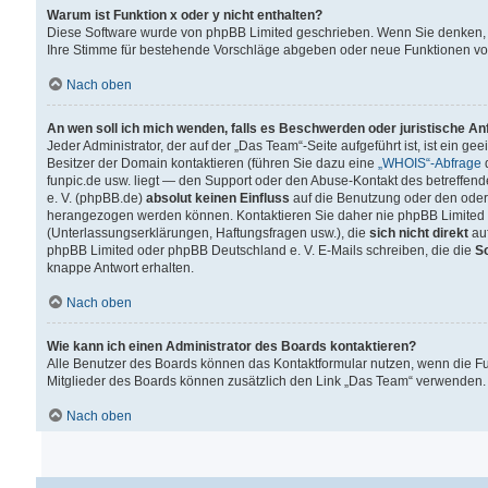
Warum ist Funktion x oder y nicht enthalten?
Diese Software wurde von phpBB Limited geschrieben. Wenn Sie denken, 
Ihre Stimme für bestehende Vorschläge abgeben oder neue Funktionen v
Nach oben
An wen soll ich mich wenden, falls es Beschwerden oder juristische A
Jeder Administrator, der auf der „Das Team“-Seite aufgeführt ist, ist ein g
Besitzer der Domain kontaktieren (führen Sie dazu eine
„WHOIS“-Abfrage
d
funpic.de usw. liegt — den Support oder den Abuse-Kontakt des betreffe
e. V. (phpBB.de)
absolut keinen Einfluss
auf die Benutzung oder den oder
herangezogen werden können. Kontaktieren Sie daher nie phpBB Limited 
(Unterlassungserklärungen, Haftungsfragen usw.), die
sich nicht direkt
auf
phpBB Limited oder phpBB Deutschland e. V. E-Mails schreiben, die die
So
knappe Antwort erhalten.
Nach oben
Wie kann ich einen Administrator des Boards kontaktieren?
Alle Benutzer des Boards können das Kontaktformular nutzen, wenn die Fun
Mitglieder des Boards können zusätzlich den Link „Das Team“ verwenden.
Nach oben