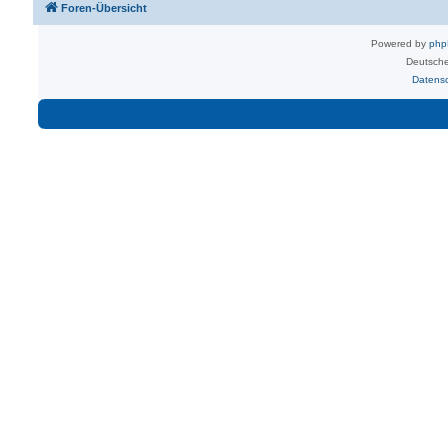
Foren-Übersicht
Powered by
ph
Deutsche
Datens