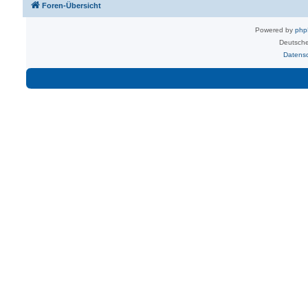
Foren-Übersicht
Powered by
ph
Deutsche
Datens