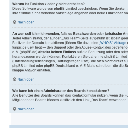
Warum ist Funktion x oder y nicht enthalten?
Diese Software wurde von phpBB Limited geschrieben. Wenn Sie denken, 
Ihre Stimme für bestehende Vorschläge abgeben oder neue Funktionen v
Nach oben
An wen soll ich mich wenden, falls es Beschwerden oder juristische A
Jeder Administrator, der auf der „Das Team“-Seite aufgeführt ist, ist ein g
Besitzer der Domain kontaktieren (führen Sie dazu eine
„WHOIS“-Abfrage
d
funpic.de usw. liegt — den Support oder den Abuse-Kontakt des betreffe
e. V. (phpBB.de)
absolut keinen Einfluss
auf die Benutzung oder den oder
herangezogen werden können. Kontaktieren Sie daher nie phpBB Limited 
(Unterlassungserklärungen, Haftungsfragen usw.), die
sich nicht direkt
auf
phpBB Limited oder phpBB Deutschland e. V. E-Mails schreiben, die die
So
knappe Antwort erhalten.
Nach oben
Wie kann ich einen Administrator des Boards kontaktieren?
Alle Benutzer des Boards können das Kontaktformular nutzen, wenn die Fun
Mitglieder des Boards können zusätzlich den Link „Das Team“ verwenden.
Nach oben