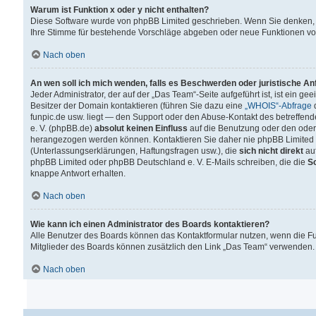
Warum ist Funktion x oder y nicht enthalten?
Diese Software wurde von phpBB Limited geschrieben. Wenn Sie denken, 
Ihre Stimme für bestehende Vorschläge abgeben oder neue Funktionen v
Nach oben
An wen soll ich mich wenden, falls es Beschwerden oder juristische A
Jeder Administrator, der auf der „Das Team“-Seite aufgeführt ist, ist ein g
Besitzer der Domain kontaktieren (führen Sie dazu eine
„WHOIS“-Abfrage
d
funpic.de usw. liegt — den Support oder den Abuse-Kontakt des betreffe
e. V. (phpBB.de)
absolut keinen Einfluss
auf die Benutzung oder den oder
herangezogen werden können. Kontaktieren Sie daher nie phpBB Limited 
(Unterlassungserklärungen, Haftungsfragen usw.), die
sich nicht direkt
auf
phpBB Limited oder phpBB Deutschland e. V. E-Mails schreiben, die die
So
knappe Antwort erhalten.
Nach oben
Wie kann ich einen Administrator des Boards kontaktieren?
Alle Benutzer des Boards können das Kontaktformular nutzen, wenn die Fun
Mitglieder des Boards können zusätzlich den Link „Das Team“ verwenden.
Nach oben