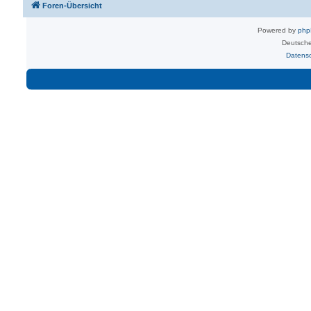
Foren-Übersicht
Powered by
ph
Deutsche
Datens