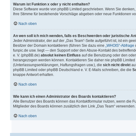
Warum ist Funktion x oder y nicht enthalten?
Diese Software wurde von phpBB Limited geschrieben. Wenn Sie denken, 
Ihre Stimme für bestehende Vorschläge abgeben oder neue Funktionen v
Nach oben
An wen soll ich mich wenden, falls es Beschwerden oder juristische A
Jeder Administrator, der auf der „Das Team“-Seite aufgeführt ist, ist ein g
Besitzer der Domain kontaktieren (führen Sie dazu eine
„WHOIS“-Abfrage
d
funpic.de usw. liegt — den Support oder den Abuse-Kontakt des betreffe
e. V. (phpBB.de)
absolut keinen Einfluss
auf die Benutzung oder den oder
herangezogen werden können. Kontaktieren Sie daher nie phpBB Limited 
(Unterlassungserklärungen, Haftungsfragen usw.), die
sich nicht direkt
auf
phpBB Limited oder phpBB Deutschland e. V. E-Mails schreiben, die die
So
knappe Antwort erhalten.
Nach oben
Wie kann ich einen Administrator des Boards kontaktieren?
Alle Benutzer des Boards können das Kontaktformular nutzen, wenn die Fun
Mitglieder des Boards können zusätzlich den Link „Das Team“ verwenden.
Nach oben