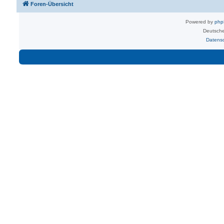
Foren-Übersicht
Powered by
ph
Deutsche
Datens