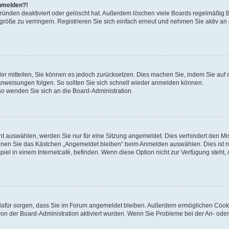
anmelden?!
Gründen deaktiviert oder gelöscht hat. Außerdem löschen viele Boards regelmäßig 
größe zu verringern. Registrieren Sie sich einfach erneut und nehmen Sie aktiv an
eder mitteilen, Sie können es jedoch zurücksetzen. Dies machen Sie, indem Sie auf 
nweisungen folgen. So sollten Sie sich schnell wieder anmelden können.
 so wenden Sie sich an die Board-Administration.
t auswählen, werden Sie nur für eine Sitzung angemeldet. Dies verhindert den M
nnen Sie das Kästchen „Angemeldet bleiben“ beim Anmelden auswählen. Dies ist n
iel in einem Internetcafé, befinden. Wenn diese Option nicht zur Verfügung steht,
ie dafür sorgen, dass Sie im Forum angemeldet bleiben. Außerdem ermöglichen Cook
von der Board-Administration aktiviert wurden. Wenn Sie Probleme bei der An- oder