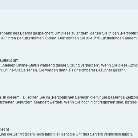
Datenbank des Boards gespeichert. Um diese zu ändern, gehen Sie in den „Persönli
e auf Ihren Benutzernamen klicken. Dort können Sie alle Ihre Einstellungen ändern.
 auftaucht?
on „Meinen Online-Status während dieser Sitzung verbergen“. Wenn Sie diese Optio
en Online-Status sehen. Sie werden dann als unsichtbarer Besucher gezählt.
e. In diesem Fall sollten Sie im „Persönlichen Bereich“ die für Sie passende Zeitzo
gistrierten Benutzern geändert werden. Wenn Sie noch nicht registriert sind, ist dies 
alsch!
und die Zeit trotzdem noch falsch ist, geht die Uhr des Servers vermutlich falsch.