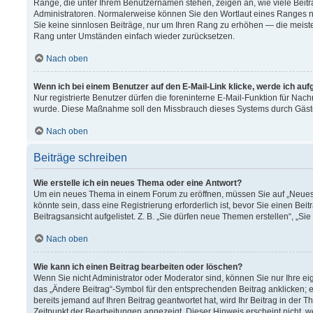
Ränge, die unter Ihrem Benutzernamen stehen, zeigen an, wie viele Beitr
Administratoren. Normalerweise können Sie den Wortlaut eines Ranges nich
Sie keine sinnlosen Beiträge, nur um Ihren Rang zu erhöhen — die meiste
Rang unter Umständen einfach wieder zurücksetzen.
Nach oben
Wenn ich bei einem Benutzer auf den E-Mail-Link klicke, werde ich au
Nur registrierte Benutzer dürfen die foreninterne E-Mail-Funktion für Nach
wurde. Diese Maßnahme soll den Missbrauch dieses Systems durch Gäst
Nach oben
Beiträge schreiben
Wie erstelle ich ein neues Thema oder eine Antwort?
Um ein neues Thema in einem Forum zu eröffnen, müssen Sie auf „Neues T
könnte sein, dass eine Registrierung erforderlich ist, bevor Sie einen B
Beitragsansicht aufgelistet. Z. B. „Sie dürfen neue Themen erstellen“, „Si
Nach oben
Wie kann ich einen Beitrag bearbeiten oder löschen?
Wenn Sie nicht Administrator oder Moderator sind, können Sie nur Ihre e
das „Ändere Beitrag“-Symbol für den entsprechenden Beitrag anklicken; ev
bereits jemand auf Ihren Beitrag geantwortet hat, wird Ihr Beitrag in der
Zeitpunkt der Bearbeitungen angezeigt. Dieser Hinweis erscheint nicht, 