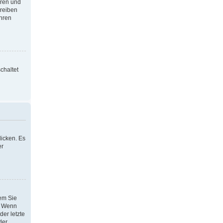
oren und
hreiben
Ihren
chaltet
icken. Es
er
dem Sie
h. Wenn
der letzte
der