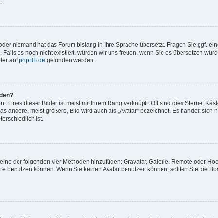
.
t oder niemand hat das Forum bislang in Ihre Sprache übersetzt. Fragen Sie ggf. ei
. Falls es noch nicht existiert, würden wir uns freuen, wenn Sie es übersetzen würd
der auf
phpBB.de
gefunden werden.
rden?
 Eines dieser Bilder ist meist mit Ihrem Rang verknüpft: Oft sind dies Sterne, Käs
s andere, meist größere, Bild wird auch als „Avatar“ bezeichnet. Es handelt sich hi
erschiedlich ist.
er eine der folgenden vier Methoden hinzufügen: Gravatar, Galerie, Remote oder Ho
re benutzen können. Wenn Sie keinen Avatar benutzen können, sollten Sie die Bo