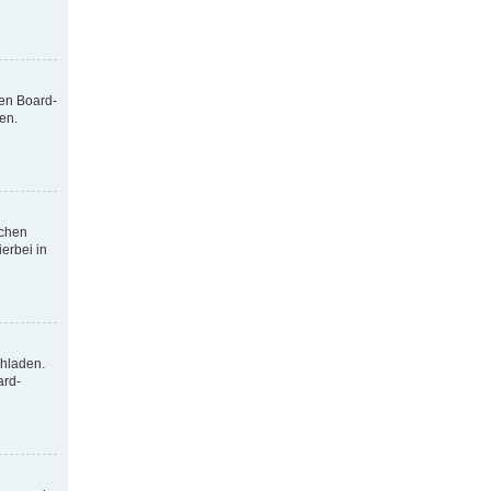
nen Board-
en.
tchen
erbei in
chladen.
ard-