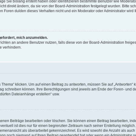
äge Sie bislang erstellt haben oder identifizieren bestimmte Benutzer wie Moderat
t direkt ändern, da sie von der Board-Administration festgelegt wurden. Bitte sc
n Foren dulden dieses Verhalten nicht und ein Moderator oder Administrator wird 
fgefordert, mich anzumelden.
richten an andere Benutzer nutzen, falls diese von der Board-Administration freiges
e verhindern.
hema“ klicken. Um auf einen Beitrag zu antworten, müssen Sie auf „Antworten“ kl
eitrag schreiben können. Ihre Berechtigungen sind jeweils am Ende der Foren- und d
e dürfen Dateianhänge erstellen“ usw.
igenen Beiträge bearbeiten oder löschen. Sie können einen Beitrag bearbeiten, in
entuell ist dies nur für einen begrenzten Zeitraum nach seiner Erstellung möglic
 Themenansicht als überarbeitet gekennzeichnet. Es wird sowohl die Anzahl als auch 
wenn noch niemand auf Ihren Beitrag geantwortet hat oder wenn ein Administrator o