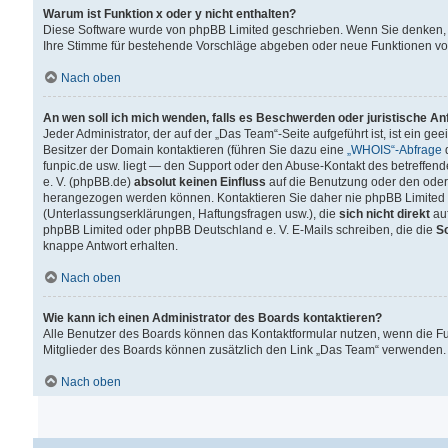
Warum ist Funktion x oder y nicht enthalten?
Diese Software wurde von phpBB Limited geschrieben. Wenn Sie denken, 
Ihre Stimme für bestehende Vorschläge abgeben oder neue Funktionen v
Nach oben
An wen soll ich mich wenden, falls es Beschwerden oder juristische A
Jeder Administrator, der auf der „Das Team“-Seite aufgeführt ist, ist ein g
Besitzer der Domain kontaktieren (führen Sie dazu eine
„WHOIS“-Abfrage
d
funpic.de usw. liegt — den Support oder den Abuse-Kontakt des betreffe
e. V. (phpBB.de)
absolut keinen Einfluss
auf die Benutzung oder den oder
herangezogen werden können. Kontaktieren Sie daher nie phpBB Limited 
(Unterlassungserklärungen, Haftungsfragen usw.), die
sich nicht direkt
auf
phpBB Limited oder phpBB Deutschland e. V. E-Mails schreiben, die die
So
knappe Antwort erhalten.
Nach oben
Wie kann ich einen Administrator des Boards kontaktieren?
Alle Benutzer des Boards können das Kontaktformular nutzen, wenn die Fun
Mitglieder des Boards können zusätzlich den Link „Das Team“ verwenden.
Nach oben