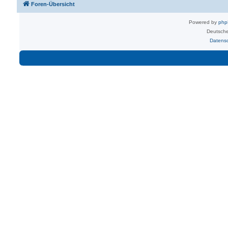
Foren-Übersicht
Powered by
ph
Deutsche
Datens