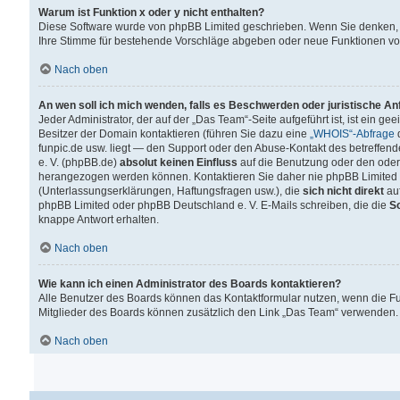
Warum ist Funktion x oder y nicht enthalten?
Diese Software wurde von phpBB Limited geschrieben. Wenn Sie denken, 
Ihre Stimme für bestehende Vorschläge abgeben oder neue Funktionen v
Nach oben
An wen soll ich mich wenden, falls es Beschwerden oder juristische A
Jeder Administrator, der auf der „Das Team“-Seite aufgeführt ist, ist ein g
Besitzer der Domain kontaktieren (führen Sie dazu eine
„WHOIS“-Abfrage
d
funpic.de usw. liegt — den Support oder den Abuse-Kontakt des betreffe
e. V. (phpBB.de)
absolut keinen Einfluss
auf die Benutzung oder den oder
herangezogen werden können. Kontaktieren Sie daher nie phpBB Limited 
(Unterlassungserklärungen, Haftungsfragen usw.), die
sich nicht direkt
auf
phpBB Limited oder phpBB Deutschland e. V. E-Mails schreiben, die die
So
knappe Antwort erhalten.
Nach oben
Wie kann ich einen Administrator des Boards kontaktieren?
Alle Benutzer des Boards können das Kontaktformular nutzen, wenn die Fun
Mitglieder des Boards können zusätzlich den Link „Das Team“ verwenden.
Nach oben