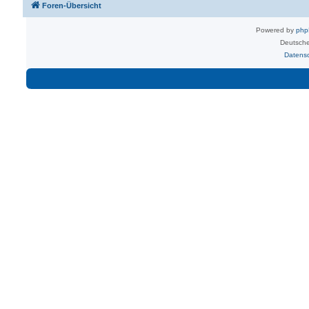
Foren-Übersicht
Powered by
ph
Deutsche
Datens