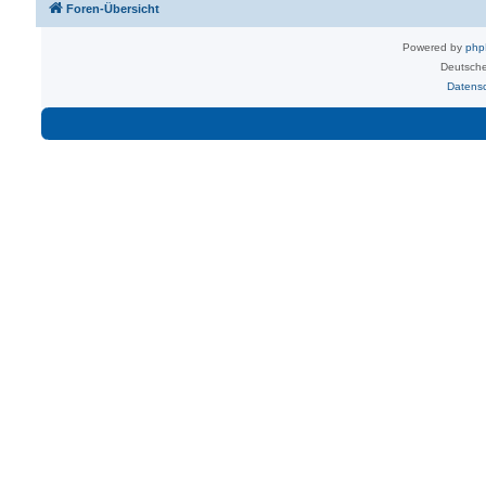
Foren-Übersicht
Powered by
ph
Deutsche
Datens