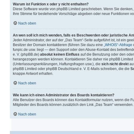
Warum ist Funktion x oder y nicht enthalten?
Diese Software wurde von phpBB Limited geschrieben. Wenn Sie denken, 
Ihre Stimme für bestehende Vorschläge abgeben oder neue Funktionen v
Nach oben
An wen soll ich mich wenden, falls es Beschwerden oder juristische A
Jeder Administrator, der auf der „Das Team“-Seite aufgeführt ist, ist ein g
Besitzer der Domain kontaktieren (führen Sie dazu eine
„WHOIS“-Abfrage
d
funpic.de usw. liegt — den Support oder den Abuse-Kontakt des betreffe
e. V. (phpBB.de)
absolut keinen Einfluss
auf die Benutzung oder den oder
herangezogen werden können. Kontaktieren Sie daher nie phpBB Limited 
(Unterlassungserklärungen, Haftungsfragen usw.), die
sich nicht direkt
auf
phpBB Limited oder phpBB Deutschland e. V. E-Mails schreiben, die die
So
knappe Antwort erhalten.
Nach oben
Wie kann ich einen Administrator des Boards kontaktieren?
Alle Benutzer des Boards können das Kontaktformular nutzen, wenn die Fun
Mitglieder des Boards können zusätzlich den Link „Das Team“ verwenden.
Nach oben