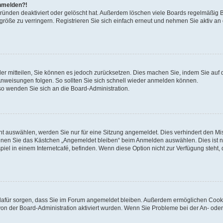
anmelden?!
Gründen deaktiviert oder gelöscht hat. Außerdem löschen viele Boards regelmäßig 
größe zu verringern. Registrieren Sie sich einfach erneut und nehmen Sie aktiv an
eder mitteilen, Sie können es jedoch zurücksetzen. Dies machen Sie, indem Sie auf 
nweisungen folgen. So sollten Sie sich schnell wieder anmelden können.
 so wenden Sie sich an die Board-Administration.
t auswählen, werden Sie nur für eine Sitzung angemeldet. Dies verhindert den M
nnen Sie das Kästchen „Angemeldet bleiben“ beim Anmelden auswählen. Dies ist n
iel in einem Internetcafé, befinden. Wenn diese Option nicht zur Verfügung steht,
ie dafür sorgen, dass Sie im Forum angemeldet bleiben. Außerdem ermöglichen Cook
von der Board-Administration aktiviert wurden. Wenn Sie Probleme bei der An- oder