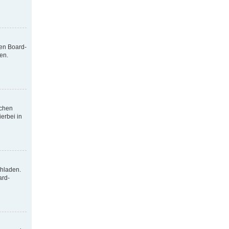
nen Board-
en.
tchen
erbei in
chladen.
ard-