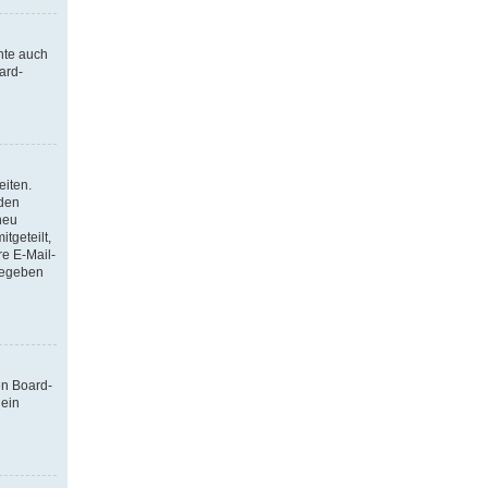
nte auch
ard-
eiten.
 den
neu
tgeteilt,
re E-Mail-
ngegeben
en Board-
 ein