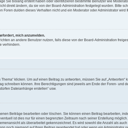
äge Sie bislang erstellt haben oder identifizieren bestimmte Benutzer wie Moderat
t direkt ändern, da sie von der Board-Administration festgelegt wurden. Bitte sc
n Foren dulden dieses Verhalten nicht und ein Moderator oder Administrator wird 
fgefordert, mich anzumelden.
richten an andere Benutzer nutzen, falls diese von der Board-Administration freiges
e verhindern.
hema“ klicken. Um auf einen Beitrag zu antworten, müssen Sie auf „Antworten“ kl
eitrag schreiben können. Ihre Berechtigungen sind jeweils am Ende der Foren- und d
e dürfen Dateianhänge erstellen“ usw.
igenen Beiträge bearbeiten oder löschen. Sie können einen Beitrag bearbeiten, in
entuell ist dies nur für einen begrenzten Zeitraum nach seiner Erstellung möglic
 Themenansicht als überarbeitet gekennzeichnet. Es wird sowohl die Anzahl als auch 
wenn noch niemand auf Ihren Beitrag geantwortet hat oder wenn ein Administrator o