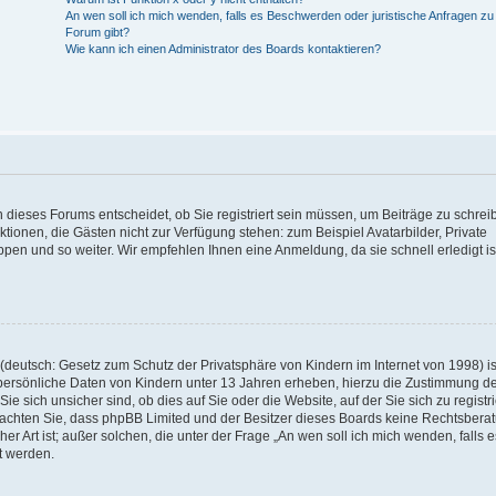
An wen soll ich mich wenden, falls es Beschwerden oder juristische Anfragen z
Forum gibt?
Wie kann ich einen Administrator des Boards kontaktieren?
 dieses Forums entscheidet, ob Sie registriert sein müssen, um Beiträge zu schrei
unktionen, die Gästen nicht zur Verfügung stehen: zum Beispiel Avatarbilder, Private
ppen und so weiter. Wir empfehlen Ihnen eine Anmeldung, da sie schnell erledigt is
deutsch: Gesetz zum Schutz der Privatsphäre von Kindern im Internet von 1998) is
persönliche Daten von Kindern unter 13 Jahren erheben, hierzu die Zustimmung de
sich unsicher sind, ob dies auf Sie oder die Website, auf der Sie sich zu registr
e beachten Sie, dass phpBB Limited und der Besitzer dieses Boards keine Rechtsbera
er Art ist; außer solchen, die unter der Frage „An wen soll ich mich wenden, falls e
t werden.