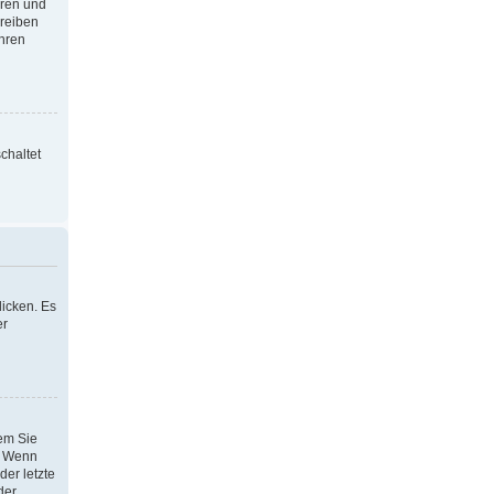
oren und
hreiben
Ihren
chaltet
icken. Es
er
dem Sie
h. Wenn
der letzte
der