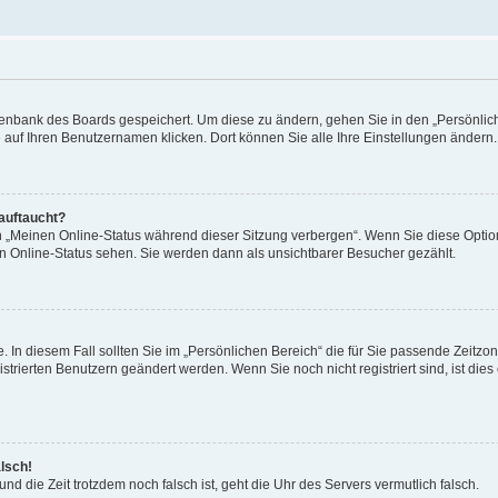
Datenbank des Boards gespeichert. Um diese zu ändern, gehen Sie in den „Persönli
e auf Ihren Benutzernamen klicken. Dort können Sie alle Ihre Einstellungen ändern.
 auftaucht?
on „Meinen Online-Status während dieser Sitzung verbergen“. Wenn Sie diese Optio
en Online-Status sehen. Sie werden dann als unsichtbarer Besucher gezählt.
e. In diesem Fall sollten Sie im „Persönlichen Bereich“ die für Sie passende Zeitzo
gistrierten Benutzern geändert werden. Wenn Sie noch nicht registriert sind, ist dies 
alsch!
und die Zeit trotzdem noch falsch ist, geht die Uhr des Servers vermutlich falsch.