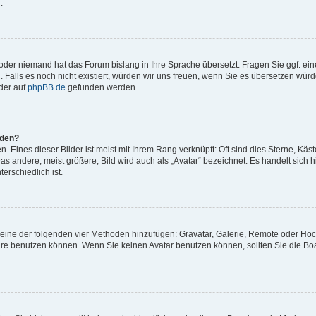
.
t oder niemand hat das Forum bislang in Ihre Sprache übersetzt. Fragen Sie ggf. ei
. Falls es noch nicht existiert, würden wir uns freuen, wenn Sie es übersetzen würd
der auf
phpBB.de
gefunden werden.
rden?
 Eines dieser Bilder ist meist mit Ihrem Rang verknüpft: Oft sind dies Sterne, Käs
s andere, meist größere, Bild wird auch als „Avatar“ bezeichnet. Es handelt sich hi
erschiedlich ist.
er eine der folgenden vier Methoden hinzufügen: Gravatar, Galerie, Remote oder Ho
re benutzen können. Wenn Sie keinen Avatar benutzen können, sollten Sie die Bo