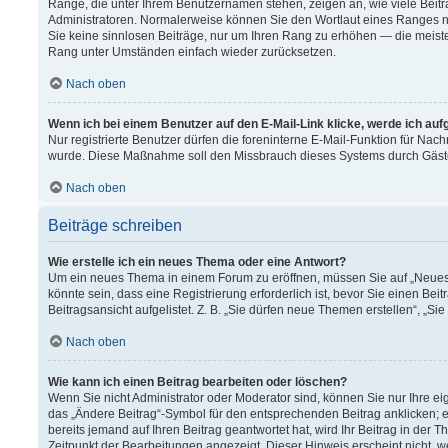
Ränge, die unter Ihrem Benutzernamen stehen, zeigen an, wie viele Beitr
Administratoren. Normalerweise können Sie den Wortlaut eines Ranges nich
Sie keine sinnlosen Beiträge, nur um Ihren Rang zu erhöhen — die meiste
Rang unter Umständen einfach wieder zurücksetzen.
Nach oben
Wenn ich bei einem Benutzer auf den E-Mail-Link klicke, werde ich au
Nur registrierte Benutzer dürfen die foreninterne E-Mail-Funktion für Nach
wurde. Diese Maßnahme soll den Missbrauch dieses Systems durch Gäst
Nach oben
Beiträge schreiben
Wie erstelle ich ein neues Thema oder eine Antwort?
Um ein neues Thema in einem Forum zu eröffnen, müssen Sie auf „Neues T
könnte sein, dass eine Registrierung erforderlich ist, bevor Sie einen B
Beitragsansicht aufgelistet. Z. B. „Sie dürfen neue Themen erstellen“, „Si
Nach oben
Wie kann ich einen Beitrag bearbeiten oder löschen?
Wenn Sie nicht Administrator oder Moderator sind, können Sie nur Ihre e
das „Ändere Beitrag“-Symbol für den entsprechenden Beitrag anklicken; ev
bereits jemand auf Ihren Beitrag geantwortet hat, wird Ihr Beitrag in der
Zeitpunkt der Bearbeitungen angezeigt. Dieser Hinweis erscheint nicht, 