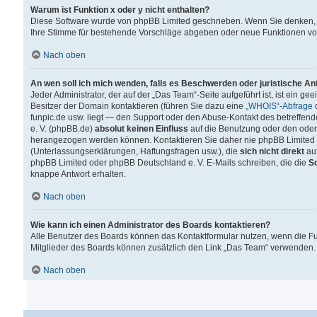
Warum ist Funktion x oder y nicht enthalten?
Diese Software wurde von phpBB Limited geschrieben. Wenn Sie denken, 
Ihre Stimme für bestehende Vorschläge abgeben oder neue Funktionen v
Nach oben
An wen soll ich mich wenden, falls es Beschwerden oder juristische A
Jeder Administrator, der auf der „Das Team“-Seite aufgeführt ist, ist ein g
Besitzer der Domain kontaktieren (führen Sie dazu eine
„WHOIS“-Abfrage
d
funpic.de usw. liegt — den Support oder den Abuse-Kontakt des betreffe
e. V. (phpBB.de)
absolut keinen Einfluss
auf die Benutzung oder den oder
herangezogen werden können. Kontaktieren Sie daher nie phpBB Limited 
(Unterlassungserklärungen, Haftungsfragen usw.), die
sich nicht direkt
auf
phpBB Limited oder phpBB Deutschland e. V. E-Mails schreiben, die die
So
knappe Antwort erhalten.
Nach oben
Wie kann ich einen Administrator des Boards kontaktieren?
Alle Benutzer des Boards können das Kontaktformular nutzen, wenn die Fun
Mitglieder des Boards können zusätzlich den Link „Das Team“ verwenden.
Nach oben