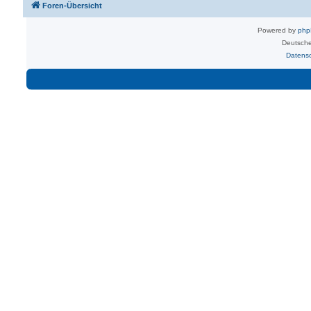
Foren-Übersicht
Powered by
ph
Deutsche
Datens