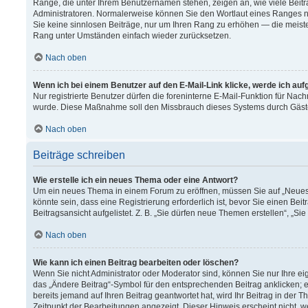
Ränge, die unter Ihrem Benutzernamen stehen, zeigen an, wie viele Beitr
Administratoren. Normalerweise können Sie den Wortlaut eines Ranges nich
Sie keine sinnlosen Beiträge, nur um Ihren Rang zu erhöhen — die meiste
Rang unter Umständen einfach wieder zurücksetzen.
Nach oben
Wenn ich bei einem Benutzer auf den E-Mail-Link klicke, werde ich au
Nur registrierte Benutzer dürfen die foreninterne E-Mail-Funktion für Nach
wurde. Diese Maßnahme soll den Missbrauch dieses Systems durch Gäst
Nach oben
Beiträge schreiben
Wie erstelle ich ein neues Thema oder eine Antwort?
Um ein neues Thema in einem Forum zu eröffnen, müssen Sie auf „Neues T
könnte sein, dass eine Registrierung erforderlich ist, bevor Sie einen B
Beitragsansicht aufgelistet. Z. B. „Sie dürfen neue Themen erstellen“, „Si
Nach oben
Wie kann ich einen Beitrag bearbeiten oder löschen?
Wenn Sie nicht Administrator oder Moderator sind, können Sie nur Ihre e
das „Ändere Beitrag“-Symbol für den entsprechenden Beitrag anklicken; ev
bereits jemand auf Ihren Beitrag geantwortet hat, wird Ihr Beitrag in der
Zeitpunkt der Bearbeitungen angezeigt. Dieser Hinweis erscheint nicht, 