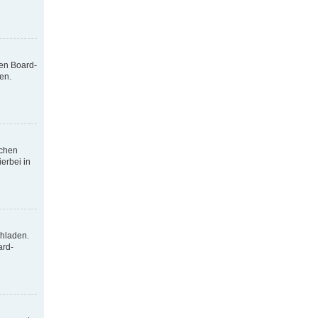
nen Board-
en.
tchen
erbei in
chladen.
ard-