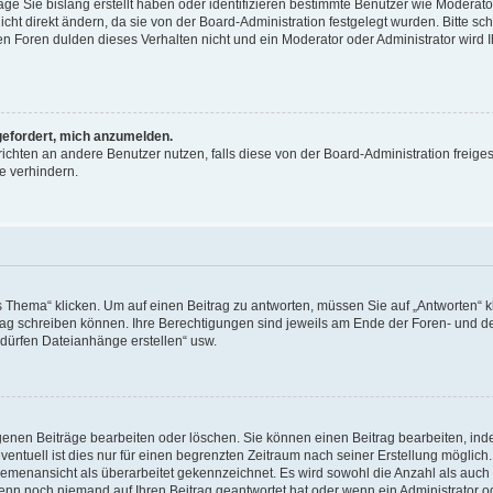
äge Sie bislang erstellt haben oder identifizieren bestimmte Benutzer wie Moderat
t direkt ändern, da sie von der Board-Administration festgelegt wurden. Bitte sc
n Foren dulden dieses Verhalten nicht und ein Moderator oder Administrator wird 
fgefordert, mich anzumelden.
richten an andere Benutzer nutzen, falls diese von der Board-Administration freiges
e verhindern.
hema“ klicken. Um auf einen Beitrag zu antworten, müssen Sie auf „Antworten“ kl
eitrag schreiben können. Ihre Berechtigungen sind jeweils am Ende der Foren- und d
e dürfen Dateianhänge erstellen“ usw.
igenen Beiträge bearbeiten oder löschen. Sie können einen Beitrag bearbeiten, in
entuell ist dies nur für einen begrenzten Zeitraum nach seiner Erstellung möglic
 Themenansicht als überarbeitet gekennzeichnet. Es wird sowohl die Anzahl als auch 
wenn noch niemand auf Ihren Beitrag geantwortet hat oder wenn ein Administrator o