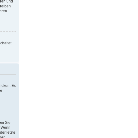
oren und
hreiben
Ihren
chaltet
icken. Es
er
dem Sie
h. Wenn
der letzte
der