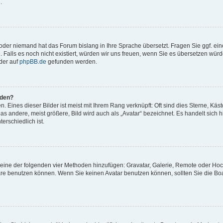
.
t oder niemand hat das Forum bislang in Ihre Sprache übersetzt. Fragen Sie ggf. ei
. Falls es noch nicht existiert, würden wir uns freuen, wenn Sie es übersetzen würd
der auf
phpBB.de
gefunden werden.
rden?
 Eines dieser Bilder ist meist mit Ihrem Rang verknüpft: Oft sind dies Sterne, Käs
s andere, meist größere, Bild wird auch als „Avatar“ bezeichnet. Es handelt sich hi
erschiedlich ist.
er eine der folgenden vier Methoden hinzufügen: Gravatar, Galerie, Remote oder Ho
re benutzen können. Wenn Sie keinen Avatar benutzen können, sollten Sie die Bo