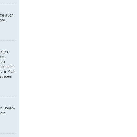
nte auch
ard-
eiten.
 den
neu
tgeteilt,
re E-Mail-
ngegeben
en Board-
 ein