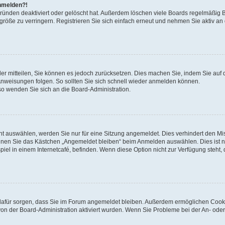
anmelden?!
Gründen deaktiviert oder gelöscht hat. Außerdem löschen viele Boards regelmäßig 
größe zu verringern. Registrieren Sie sich einfach erneut und nehmen Sie aktiv an
eder mitteilen, Sie können es jedoch zurücksetzen. Dies machen Sie, indem Sie auf 
nweisungen folgen. So sollten Sie sich schnell wieder anmelden können.
 so wenden Sie sich an die Board-Administration.
t auswählen, werden Sie nur für eine Sitzung angemeldet. Dies verhindert den M
nnen Sie das Kästchen „Angemeldet bleiben“ beim Anmelden auswählen. Dies ist n
iel in einem Internetcafé, befinden. Wenn diese Option nicht zur Verfügung steht,
ie dafür sorgen, dass Sie im Forum angemeldet bleiben. Außerdem ermöglichen Cook
von der Board-Administration aktiviert wurden. Wenn Sie Probleme bei der An- oder