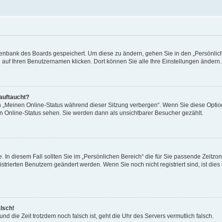
Datenbank des Boards gespeichert. Um diese zu ändern, gehen Sie in den „Persönli
e auf Ihren Benutzernamen klicken. Dort können Sie alle Ihre Einstellungen ändern.
 auftaucht?
on „Meinen Online-Status während dieser Sitzung verbergen“. Wenn Sie diese Optio
en Online-Status sehen. Sie werden dann als unsichtbarer Besucher gezählt.
e. In diesem Fall sollten Sie im „Persönlichen Bereich“ die für Sie passende Zeitzo
gistrierten Benutzern geändert werden. Wenn Sie noch nicht registriert sind, ist dies 
alsch!
und die Zeit trotzdem noch falsch ist, geht die Uhr des Servers vermutlich falsch.