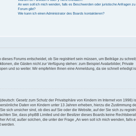
An wen soll ich mich wenden, falls es Beschwerden oder juristische Anfragen z
Forum gibt?
Wie kann ich einen Administrator des Boards kontaktieren?
 dieses Forums entscheidet, ob Sie registriert sein müssen, um Beiträge zu schrei
unktionen, die Gästen nicht zur Verfügung stehen: zum Beispiel Avatarbilder, Private
ppen und so weiter. Wir empfehlen Ihnen eine Anmeldung, da sie schnell erledigt is
deutsch: Gesetz zum Schutz der Privatsphäre von Kindern im Internet von 1998) is
persönliche Daten von Kindern unter 13 Jahren erheben, hierzu die Zustimmung de
sich unsicher sind, ob dies auf Sie oder die Website, auf der Sie sich zu registr
e beachten Sie, dass phpBB Limited und der Besitzer dieses Boards keine Rechtsbera
er Art ist; außer solchen, die unter der Frage „An wen soll ich mich wenden, falls e
t werden.