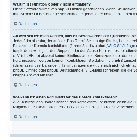
Warum ist Funktion x oder y nicht enthalten?
Diese Software wurde von phpBB Limited geschrieben. Wenn Sie denken, 
Ihre Stimme für bestehende Vorschläge abgeben oder neue Funktionen v
Nach oben
An wen soll ich mich wenden, falls es Beschwerden oder juristische A
Jeder Administrator, der auf der „Das Team“-Seite aufgeführt ist, ist ein g
Besitzer der Domain kontaktieren (führen Sie dazu eine
„WHOIS“-Abfrage
d
funpic.de usw. liegt — den Support oder den Abuse-Kontakt des betreffe
e. V. (phpBB.de)
absolut keinen Einfluss
auf die Benutzung oder den oder
herangezogen werden können. Kontaktieren Sie daher nie phpBB Limited 
(Unterlassungserklärungen, Haftungsfragen usw.), die
sich nicht direkt
auf
phpBB Limited oder phpBB Deutschland e. V. E-Mails schreiben, die die
So
knappe Antwort erhalten.
Nach oben
Wie kann ich einen Administrator des Boards kontaktieren?
Alle Benutzer des Boards können das Kontaktformular nutzen, wenn die Fun
Mitglieder des Boards können zusätzlich den Link „Das Team“ verwenden.
Nach oben