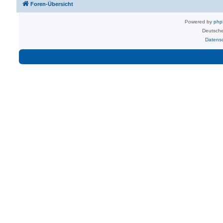
Foren-Übersicht
Powered by
ph
Deutsche
Datens