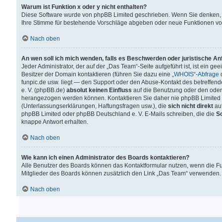
Warum ist Funktion x oder y nicht enthalten?
Diese Software wurde von phpBB Limited geschrieben. Wenn Sie denken, 
Ihre Stimme für bestehende Vorschläge abgeben oder neue Funktionen v
Nach oben
An wen soll ich mich wenden, falls es Beschwerden oder juristische A
Jeder Administrator, der auf der „Das Team“-Seite aufgeführt ist, ist ein g
Besitzer der Domain kontaktieren (führen Sie dazu eine
„WHOIS“-Abfrage
d
funpic.de usw. liegt — den Support oder den Abuse-Kontakt des betreffe
e. V. (phpBB.de)
absolut keinen Einfluss
auf die Benutzung oder den oder
herangezogen werden können. Kontaktieren Sie daher nie phpBB Limited 
(Unterlassungserklärungen, Haftungsfragen usw.), die
sich nicht direkt
auf
phpBB Limited oder phpBB Deutschland e. V. E-Mails schreiben, die die
So
knappe Antwort erhalten.
Nach oben
Wie kann ich einen Administrator des Boards kontaktieren?
Alle Benutzer des Boards können das Kontaktformular nutzen, wenn die Fun
Mitglieder des Boards können zusätzlich den Link „Das Team“ verwenden.
Nach oben