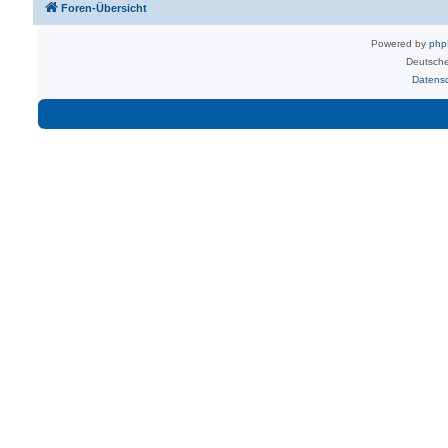
Foren-Übersicht
Powered by
ph
Deutsche
Datens