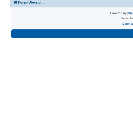
Foren-Übersicht
Powered by
ph
Deutsche
Datens