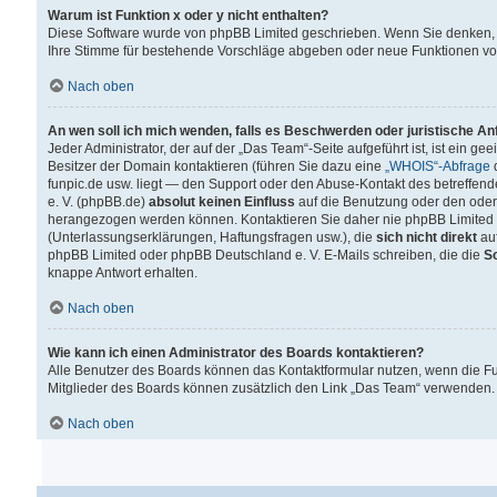
Warum ist Funktion x oder y nicht enthalten?
Diese Software wurde von phpBB Limited geschrieben. Wenn Sie denken, 
Ihre Stimme für bestehende Vorschläge abgeben oder neue Funktionen v
Nach oben
An wen soll ich mich wenden, falls es Beschwerden oder juristische A
Jeder Administrator, der auf der „Das Team“-Seite aufgeführt ist, ist ein g
Besitzer der Domain kontaktieren (führen Sie dazu eine
„WHOIS“-Abfrage
d
funpic.de usw. liegt — den Support oder den Abuse-Kontakt des betreffe
e. V. (phpBB.de)
absolut keinen Einfluss
auf die Benutzung oder den oder
herangezogen werden können. Kontaktieren Sie daher nie phpBB Limited 
(Unterlassungserklärungen, Haftungsfragen usw.), die
sich nicht direkt
auf
phpBB Limited oder phpBB Deutschland e. V. E-Mails schreiben, die die
So
knappe Antwort erhalten.
Nach oben
Wie kann ich einen Administrator des Boards kontaktieren?
Alle Benutzer des Boards können das Kontaktformular nutzen, wenn die Fun
Mitglieder des Boards können zusätzlich den Link „Das Team“ verwenden.
Nach oben