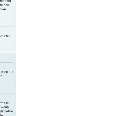
oren und
hreiben
Ihren
chaltet
icken. Es
er
dem Sie
h. Wenn
der letzte
der