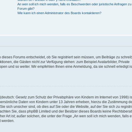
An wen soll ich mich wenden, falls es Beschwerden oder juristische Anfragen z
Forum gibt?
Wie kann ich einen Administrator des Boards kontaktieren?
 dieses Forums entscheidet, ob Sie registriert sein müssen, um Beiträge zu schrei
unktionen, die Gästen nicht zur Verfügung stehen: zum Beispiel Avatarbilder, Private
ppen und so weiter. Wir empfehlen Ihnen eine Anmeldung, da sie schnell erledigt is
deutsch: Gesetz zum Schutz der Privatsphäre von Kindern im Internet von 1998) is
persönliche Daten von Kindern unter 13 Jahren erheben, hierzu die Zustimmung de
sich unsicher sind, ob dies auf Sie oder die Website, auf der Sie sich zu registr
e beachten Sie, dass phpBB Limited und der Besitzer dieses Boards keine Rechtsbera
er Art ist; außer solchen, die unter der Frage „An wen soll ich mich wenden, falls e
t werden.