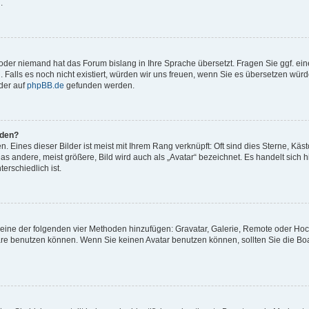
.
t oder niemand hat das Forum bislang in Ihre Sprache übersetzt. Fragen Sie ggf. ei
. Falls es noch nicht existiert, würden wir uns freuen, wenn Sie es übersetzen würd
der auf
phpBB.de
gefunden werden.
rden?
 Eines dieser Bilder ist meist mit Ihrem Rang verknüpft: Oft sind dies Sterne, Käs
s andere, meist größere, Bild wird auch als „Avatar“ bezeichnet. Es handelt sich hi
erschiedlich ist.
er eine der folgenden vier Methoden hinzufügen: Gravatar, Galerie, Remote oder Ho
re benutzen können. Wenn Sie keinen Avatar benutzen können, sollten Sie die Bo