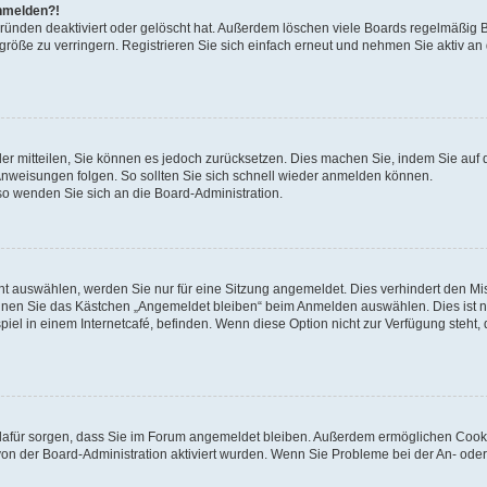
anmelden?!
Gründen deaktiviert oder gelöscht hat. Außerdem löschen viele Boards regelmäßig 
größe zu verringern. Registrieren Sie sich einfach erneut und nehmen Sie aktiv an
eder mitteilen, Sie können es jedoch zurücksetzen. Dies machen Sie, indem Sie auf 
nweisungen folgen. So sollten Sie sich schnell wieder anmelden können.
 so wenden Sie sich an die Board-Administration.
t auswählen, werden Sie nur für eine Sitzung angemeldet. Dies verhindert den M
nnen Sie das Kästchen „Angemeldet bleiben“ beim Anmelden auswählen. Dies ist n
iel in einem Internetcafé, befinden. Wenn diese Option nicht zur Verfügung steht,
ie dafür sorgen, dass Sie im Forum angemeldet bleiben. Außerdem ermöglichen Cook
von der Board-Administration aktiviert wurden. Wenn Sie Probleme bei der An- oder