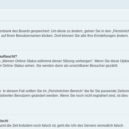
Datenbank des Boards gespeichert. Um diese zu ändern, gehen Sie in den „Persönli
e auf Ihren Benutzernamen klicken. Dort können Sie alle Ihre Einstellungen ändern.
 auftaucht?
on „Meinen Online-Status während dieser Sitzung verbergen“. Wenn Sie diese Optio
en Online-Status sehen. Sie werden dann als unsichtbarer Besucher gezählt.
e. In diesem Fall sollten Sie im „Persönlichen Bereich“ die für Sie passende Zeitzo
gistrierten Benutzern geändert werden. Wenn Sie noch nicht registriert sind, ist dies 
alsch!
und die Zeit trotzdem noch falsch ist, geht die Uhr des Servers vermutlich falsch.