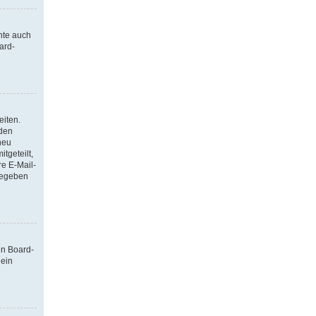
nte auch
ard-
eiten.
 den
neu
tgeteilt,
re E-Mail-
ngegeben
en Board-
 ein