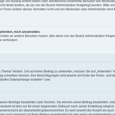
äge Sie bislang erstellt haben oder identifizieren bestimmte Benutzer wie Moderat
t direkt ändern, da sie von der Board-Administration festgelegt wurden. Bitte sc
n Foren dulden dieses Verhalten nicht und ein Moderator oder Administrator wird 
fgefordert, mich anzumelden.
richten an andere Benutzer nutzen, falls diese von der Board-Administration freiges
e verhindern.
hema“ klicken. Um auf einen Beitrag zu antworten, müssen Sie auf „Antworten“ kl
eitrag schreiben können. Ihre Berechtigungen sind jeweils am Ende der Foren- und d
e dürfen Dateianhänge erstellen“ usw.
igenen Beiträge bearbeiten oder löschen. Sie können einen Beitrag bearbeiten, in
entuell ist dies nur für einen begrenzten Zeitraum nach seiner Erstellung möglic
 Themenansicht als überarbeitet gekennzeichnet. Es wird sowohl die Anzahl als auch 
wenn noch niemand auf Ihren Beitrag geantwortet hat oder wenn ein Administrator o