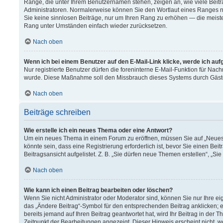
Ränge, die unter Ihrem Benutzernamen stehen, zeigen an, wie viele Beitr
Administratoren. Normalerweise können Sie den Wortlaut eines Ranges nich
Sie keine sinnlosen Beiträge, nur um Ihren Rang zu erhöhen — die meiste
Rang unter Umständen einfach wieder zurücksetzen.
Nach oben
Wenn ich bei einem Benutzer auf den E-Mail-Link klicke, werde ich au
Nur registrierte Benutzer dürfen die foreninterne E-Mail-Funktion für Nach
wurde. Diese Maßnahme soll den Missbrauch dieses Systems durch Gäst
Nach oben
Beiträge schreiben
Wie erstelle ich ein neues Thema oder eine Antwort?
Um ein neues Thema in einem Forum zu eröffnen, müssen Sie auf „Neues T
könnte sein, dass eine Registrierung erforderlich ist, bevor Sie einen B
Beitragsansicht aufgelistet. Z. B. „Sie dürfen neue Themen erstellen“, „Si
Nach oben
Wie kann ich einen Beitrag bearbeiten oder löschen?
Wenn Sie nicht Administrator oder Moderator sind, können Sie nur Ihre e
das „Ändere Beitrag“-Symbol für den entsprechenden Beitrag anklicken; ev
bereits jemand auf Ihren Beitrag geantwortet hat, wird Ihr Beitrag in der
Zeitpunkt der Bearbeitungen angezeigt. Dieser Hinweis erscheint nicht, 