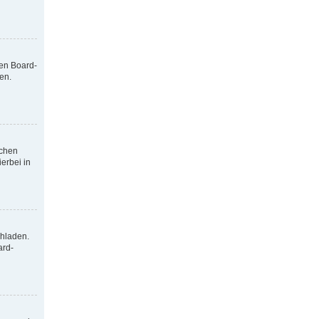
nen Board-
en.
tchen
erbei in
chladen.
ard-