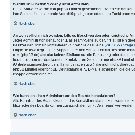
Warum ist Funktion x oder y nicht enthalten?
Diese Software wurde von phpBB Limited geschrieben. Wenn Sie denken, 
Ihre Stimme für bestehende Vorschläge abgeben oder neue Funktionen v
Nach oben
An wen soll ich mich wenden, falls es Beschwerden oder juristische A
Jeder Administrator, der auf der „Das Team“-Seite aufgeführt ist, ist ein g
Besitzer der Domain kontaktieren (führen Sie dazu eine
„WHOIS“-Abfrage
d
funpic.de usw. liegt — den Support oder den Abuse-Kontakt des betreffe
e. V. (phpBB.de)
absolut keinen Einfluss
auf die Benutzung oder den oder
herangezogen werden können. Kontaktieren Sie daher nie phpBB Limited 
(Unterlassungserklärungen, Haftungsfragen usw.), die
sich nicht direkt
auf
phpBB Limited oder phpBB Deutschland e. V. E-Mails schreiben, die die
So
knappe Antwort erhalten.
Nach oben
Wie kann ich einen Administrator des Boards kontaktieren?
Alle Benutzer des Boards können das Kontaktformular nutzen, wenn die Fun
Mitglieder des Boards können zusätzlich den Link „Das Team“ verwenden.
Nach oben