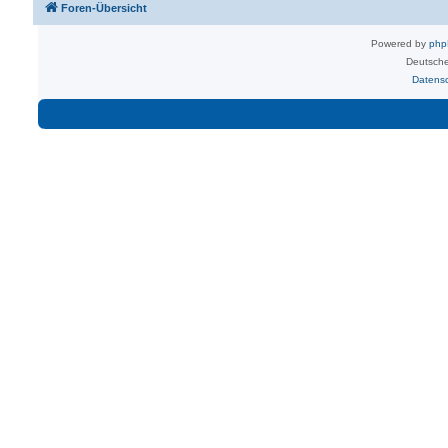
Foren-Übersicht
Powered by
ph
Deutsche
Datens