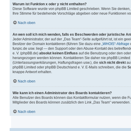
Warum ist Funktion x oder y nicht enthalten?
Diese Software wurde von phpBB Limited geschrieben. Wenn Sie denken, 
Ihre Stimme für bestehende Vorschläge abgeben oder neue Funktionen v
Nach oben
An wen soll ich mich wenden, falls es Beschwerden oder juristische A
Jeder Administrator, der auf der „Das Team“-Seite aufgeführt ist, ist ein g
Besitzer der Domain kontaktieren (führen Sie dazu eine
„WHOIS“-Abfrage
d
funpic.de usw. liegt — den Support oder den Abuse-Kontakt des betreffe
e. V. (phpBB.de)
absolut keinen Einfluss
auf die Benutzung oder den oder
herangezogen werden können. Kontaktieren Sie daher nie phpBB Limited 
(Unterlassungserklärungen, Haftungsfragen usw.), die
sich nicht direkt
auf
phpBB Limited oder phpBB Deutschland e. V. E-Mails schreiben, die die
So
knappe Antwort erhalten.
Nach oben
Wie kann ich einen Administrator des Boards kontaktieren?
Alle Benutzer des Boards können das Kontaktformular nutzen, wenn die Fun
Mitglieder des Boards können zusätzlich den Link „Das Team“ verwenden.
Nach oben