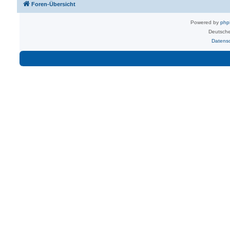
Foren-Übersicht
Powered by
ph
Deutsche
Datens